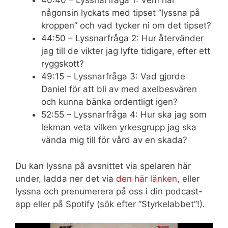
40:40 – Lyssnarfråga 1: Vem har
någonsin lyckats med tipset ”lyssna på
kroppen” och vad tycker ni om det tipset?
44:50 – Lyssnarfråga 2: Hur återvänder
jag till de vikter jag lyfte tidigare, efter ett
ryggskott?
49:15 – Lyssnarfråga 3: Vad gjorde
Daniel för att bli av med axelbesvären
och kunna bänka ordentligt igen?
52:55 – Lyssnarfråga 4: Hur ska jag som
lekman veta vilken yrkesgrupp jag ska
vända mig till för vård av en skada?
Du kan lyssna på avsnittet via spelaren här
under, ladda ner det via
den här länken
, eller
lyssna och prenumerera på oss i din podcast-
app eller på Spotify (sök efter ”Styrkelabbet”!).