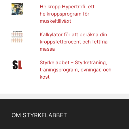
Helkropp Hypertrofi: ett
helkroppsprogram för
muskeltillväxt
Kalkylator för att beräkna din
kroppsfettprocent och fettfria
massa
Styrkelabbet – Styrketräning,
träningsprogram, övningar, och
kost
OM STYRKELABBET