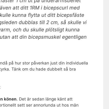
s fäster 1 cm ut på underarmsbenet
ven att ditt 1RM i bicepscurl med
kulle kunna flytta ut ditt bicepsfäste
gsleden dubblas till 2 cm, så skulle vi
rm, och du skulle plötsligt kunna
– utan att din bicepsmuskel egentligen
ndå på hur stor påverkan just din individuella
yrka. Tänk om du hade dubbelt så bra
an könen
. Det är sedan länge känt att
tionellt sett ser annorlunda ut hos män