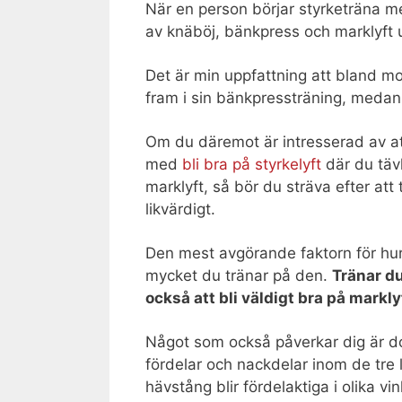
När en person börjar styrketräna med
av knäböj, bänkpress och marklyft 
Det är min uppfattning att bland moti
fram i sin bänkpressträning, medan
Om du däremot är intresserad av att
med
bli bra på styrkelyft
där du täv
marklyft, så bör du sträva efter at
likvärdigt.
Den mest avgörande faktorn för hur
mycket du tränar på den.
Tränar d
också att bli väldigt bra på markly
Något som också påverkar dig är doc
fördelar och nackdelar inom de tre 
hävstång blir fördelaktiga i olika vin