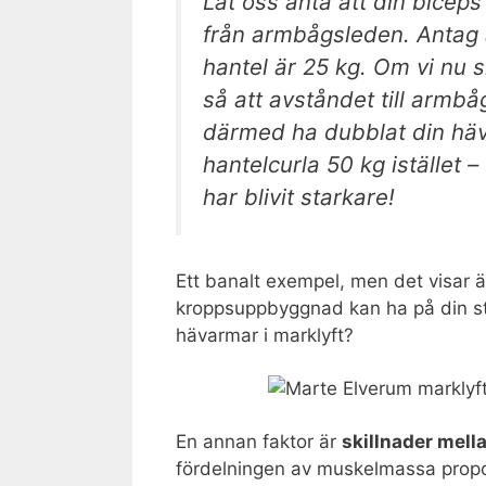
Låt oss anta att din bicep
från armbågsleden. Antag ä
hantel är 25 kg. Om vi nu s
så att avståndet till armbå
därmed ha dubblat din häva
hantelcurla 50 kg istället 
har blivit starkare!
Ett banalt exempel, men det visar ä
kroppsuppbyggnad kan ha på din st
hävarmar i marklyft?
En annan faktor är
skillnader mell
fördelningen av muskelmassa propor