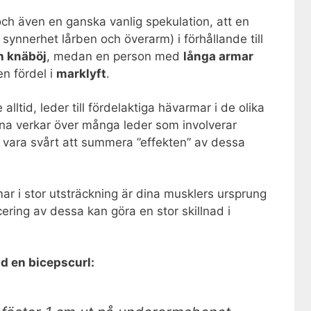
och även en ganska vanlig spekulation, att en
 synnerhet lårben och överarm) i förhållande till
h knäböj
, medan en person med
långa armar
en fördel i
marklyft
.
 alltid, leder till fördelaktiga hävarmar i de olika
rna verkar över många leder som involverar
vara svårt att summera ”effekten” av dessa
r i stor utsträckning är dina musklers ursprung
acering av dessa kan göra en stor skillnad i
id en bicepscurl: