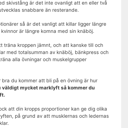
 skivstång är det inte ovanligt att en eller två
utvecklas snabbare än resterande.
onärer så är det vanligt att killar ligger längre
 kvinnor är längre komna med sin knäböj.
 träna kroppen jämnt, och att kanske till och
lar med totalsumman av knäböj, bänkpress och
t träna alla övningar och muskelgrupper
 bra du kommer att bli på en övning är hur
u väldigt mycket marklyft så kommer du
ft.
k att din kropps proportioner kan ge dig olika
lyften, på grund av att musklernas och ledernas
klar.