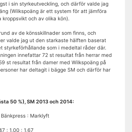
st i sin styrkeutveckling, och därför valde jag
poäng (Wilkspoäng är ett system för att jämföra
 kroppsvikt och av olika kön).
rund av de könsskillnader som finns, och
ter valde jag ut den starkaste hälften baserat
t styrkeförhållande som i medeltal råder där.
ningen innefattar 72 st resultat från herrar med
59 st resultat från damer med Wilkspoäng på
ersoner har deltagit i bägge SM och därför har
bästa 50 %), SM 2013 och 2014:
 Bänkpress : Marklyft
47 : 1,00 : 1,67