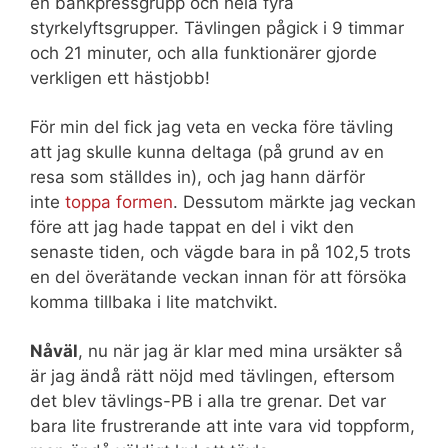
en bänkpressgrupp och hela fyra
styrkelyftsgrupper. Tävlingen pågick i 9 timmar
och 21 minuter, och alla funktionärer gjorde
verkligen ett hästjobb!
För min del fick jag veta en vecka före tävling
att jag skulle kunna deltaga (på grund av en
resa som ställdes in), och jag hann därför
inte
toppa formen
. Dessutom märkte jag veckan
före att jag hade tappat en del i vikt den
senaste tiden, och vägde bara in på 102,5 trots
en del överätande veckan innan för att försöka
komma tillbaka i lite matchvikt.
Nåväl
, nu när jag är klar med mina ursäkter så
är jag ändå rätt nöjd med tävlingen, eftersom
det blev tävlings-PB i alla tre grenar. Det var
bara lite frustrerande att inte vara vid toppform,