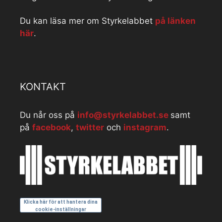
Du kan läsa mer om Styrkelabbet
på länken
här
.
KONTAKT
Du når oss på
info@styrkelabbet.se
samt
på
facebook
,
twitter
och
instagram
.
Klicka här för att hantera dina
cookie-inställningar