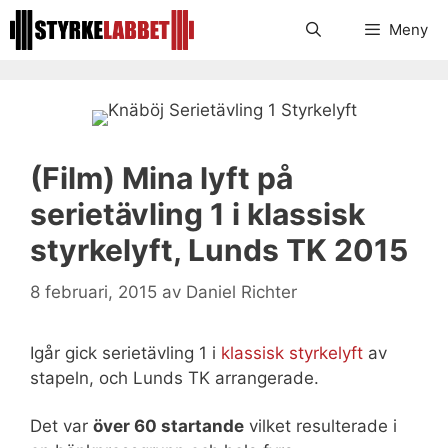
Hoppa
Meny
till
innehåll
(Film) Mina lyft på
serietävling 1 i klassisk
styrkelyft, Lunds TK 2015
8 februari, 2015
av
Daniel Richter
Igår gick serietävling 1 i
klassisk styrkelyft
av
stapeln, och Lunds TK arrangerade.
Det var
över 60 startande
vilket resulterade i