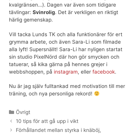
kvalgränsen…). Dagen var även som tidigare
tävlingar:
Svinrolig
. Det är verkligen en riktigt
härlig gemenskap.
Vill tacka Lunds TK och alla funktionärer för ert
grymma arbete, och även Sara-Li som filmade
alla lyft! Supersnällt! Sara-Li har nyligen startat
sin studio PixelNörd där hon gör smycken och
tatuerar, så kika gärna på hennes grejer i
webbshoppen, på
instagram
, eller
facebook
.
Nu är jag själv fulltankad med motivation till mer
träning, och nya personliga rekord!
Kategorier
Övrigt
10 tips för att gå upp i vikt
Förhållandet mellan styrka i knäböj,