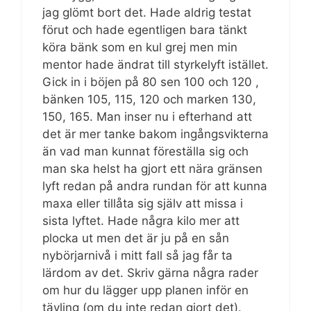
jag glömt bort det. Hade aldrig testat
förut och hade egentligen bara tänkt
köra bänk som en kul grej men min
mentor hade ändrat till styrkelyft istället.
Gick in i böjen på 80 sen 100 och 120 ,
bänken 105, 115, 120 och marken 130,
150, 165. Man inser nu i efterhand att
det är mer tanke bakom ingångsvikterna
än vad man kunnat föreställa sig och
man ska helst ha gjort ett nära gränsen
lyft redan på andra rundan för att kunna
maxa eller tillåta sig själv att missa i
sista lyftet. Hade några kilo mer att
plocka ut men det är ju på en sån
nybörjarnivå i mitt fall så jag får ta
lärdom av det. Skriv gärna några rader
om hur du lägger upp planen inför en
tävling (om du inte redan gjort det).