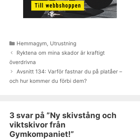
Kategorier
Hemmagym
,
Utrustning
Ryktena om mina skador är kraftigt
överdrivna
Avsnitt 134: Varför fastnar du på platåer –
och hur kommer du förbi dem?
3 svar på ”Ny skivstång och
viktskivor från
Gymkompaniet!”