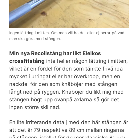
Ingen lättring i mitten. Om man vill ha det eller ej beror på vad
man ska göra med stången.
Min nya Recoilstång har likt Eleikos
crossfitstång
inte heller någon lättring i mitten,
vilket är en fördel för den som tänkte frivända
mycket i urringat eller bar överkropp, men en
nackdel för den som knäböjer med stången
långt ned på ryggen. Knäböjer du likt mig med
stången högt upp ovanpå axlarna så gör det
ingen större skillnad.
En lite irriterande detalj med den här stången är
att det är 79 respektive 89 cm mellan ringarna
på stången, istället för de mer klassiska 81 och