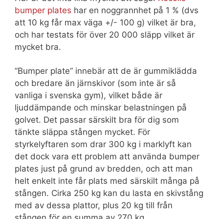
bumper plates
har en noggrannhet på 1 % (dvs
att 10 kg får max väga +/- 100 g) vilket är bra,
och har testats för över 20 000 släpp vilket är
mycket bra.
”Bumper plate” innebär att de är gummiklädda
och bredare än järnskivor (som inte är så
vanliga i svenska gym), vilket både är
ljuddämpande och minskar belastningen på
golvet. Det passar särskilt bra för dig som
tänkte släppa stången mycket. För
styrkelyftaren som drar 300 kg i marklyft kan
det dock vara ett problem att använda bumper
plates just på grund av bredden, och att man
helt enkelt inte får plats med särskilt många på
stången. Cirka 250 kg kan du lasta en skivstång
med av dessa plattor, plus 20 kg till från
stången för en summa av 270 kg.