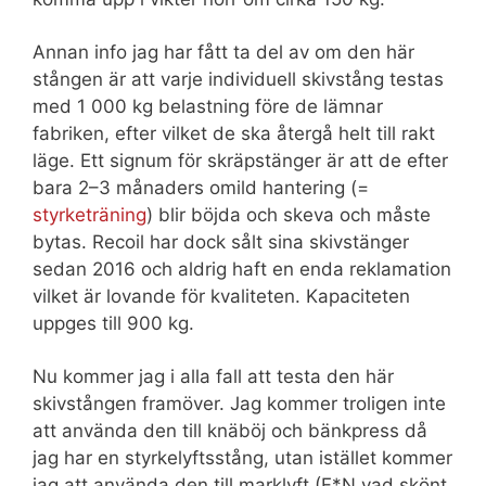
Annan info jag har fått ta del av om den här
stången är att varje individuell skivstång testas
med 1 000 kg belastning före de lämnar
fabriken, efter vilket de ska återgå helt till rakt
läge. Ett signum för skräpstänger är att de efter
bara 2–3 månaders omild hantering (=
styrketräning
) blir böjda och skeva och måste
bytas. Recoil har dock sålt sina skivstänger
sedan 2016 och aldrig haft en enda reklamation
vilket är lovande för kvaliteten. Kapaciteten
uppges till 900 kg.
Nu kommer jag i alla fall att testa den här
skivstången framöver. Jag kommer troligen inte
att använda den till knäböj och bänkpress då
jag har en styrkelyftsstång, utan istället kommer
jag att använda den till marklyft (F*N vad skönt