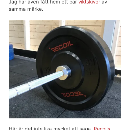
Jag har även fått hem ett par
viktskivor
av
samma märke.
Här är det inte lika mycket att säga.
Recoils