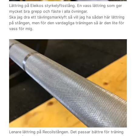
Lättring på Eleikos styrkelyftsstång. En vass lättring som ger
mycket bra grepp och fäste i alla övningar.
Ska jag dra ett tävlingsmarklyft så vill jag ha sådan här lättring
på stången, men för den vardagliga träningen så är den lite för
vass för mig.
Lenare lättring på Recoilstången. Det passar bättre för träning