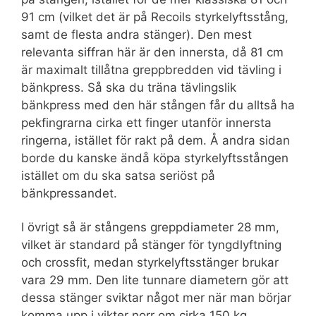
91 cm (vilket det är på Recoils styrkelyftsstång,
samt de flesta andra stänger). Den mest
relevanta siffran här är den innersta, då 81 cm
är maximalt tillåtna greppbredden vid tävling i
bänkpress. Så ska du träna tävlingslik
bänkpress med den här stången får du alltså ha
pekfingrarna cirka ett finger utanför innersta
ringerna, istället för rakt på dem. Å andra sidan
borde du kanske ändå köpa styrkelyftsstången
istället om du ska satsa seriöst på
bänkpressandet.
I övrigt så är stångens greppdiameter 28 mm,
vilket är standard på stänger för tyngdlyftning
och crossfit, medan styrkelyftsstänger brukar
vara 29 mm. Den lite tunnare diametern gör att
dessa stänger sviktar något mer när man börjar
komma upp i vikter norr om cirka 150 kg.