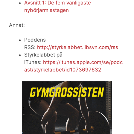
Avsnitt 1: De fem vanligaste
nybörjarmisstagen
Annat:
Poddens
RSS:
http://styrkelabbet.libsyn.com/rss
Styrkelabbet på
iTunes:
https://itunes.apple.com/se/podc
ast/styrkelabbet/id1073697632