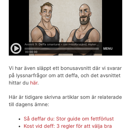
Vi har även släppt ett bonusavsnitt där vi svarar
på lyssnarfrågor om att deffa, och det avsnittet
hittar du
här
.
Här är tidigare skrivna artiklar som är relaterade
till dagens ämne:
Så deffar du: Stor guide om fettförlust
Kost vid deff: 3 regler för att välja bra