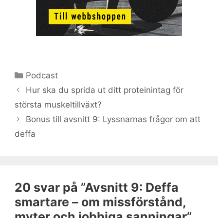
Kategorier
Podcast
Hur ska du sprida ut ditt proteinintag för
största muskeltillväxt?
Bonus till avsnitt 9: Lyssnarnas frågor om att
deffa
20 svar på ”Avsnitt 9: Deffa
smartare – om missförstånd,
myter och jobbiga sanningar”