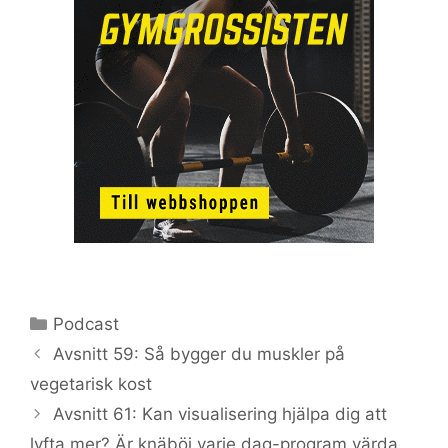
Kategorier
Podcast
Avsnitt 59: Så bygger du muskler på
vegetarisk kost
Avsnitt 61: Kan visualisering hjälpa dig att
lyfta mer? Är knäböj varje dag-program värda