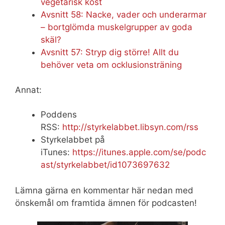
vegetarisk kost
Avsnitt 58: Nacke, vader och underarmar
– bortglömda muskelgrupper av goda
skäl?
Avsnitt 57: Stryp dig större! Allt du
behöver veta om ocklusionsträning
Annat:
Poddens
RSS:
http://styrkelabbet.libsyn.com/rss
Styrkelabbet på
iTunes:
https://itunes.apple.com/se/podc
ast/styrkelabbet/id1073697632
Lämna gärna en kommentar här nedan med
önskemål om framtida ämnen för podcasten!