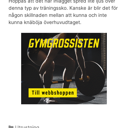
Hoppas att det här inlägget spred lite ljus över
denna typ av träningssko. Kanske är blir det för
någon skillnaden mellan att kunna och inte
kunna knäböja överhuvudtaget.
Kategorier
Utrustning