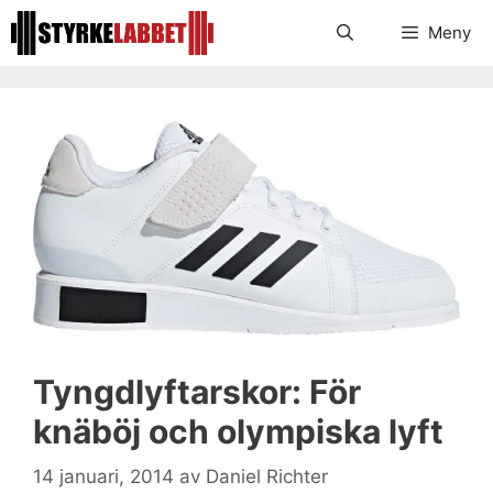
Hoppa
Meny
till
innehåll
Tyngdlyftarskor: För
knäböj och olympiska lyft
14 januari, 2014
av
Daniel Richter