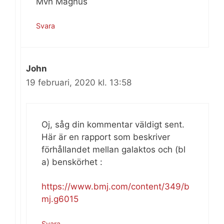
Mvh Magnus
Svara
John
19 februari, 2020 kl. 13:58
Oj, såg din kommentar väldigt sent.
Här är en rapport som beskriver
förhållandet mellan galaktos och (bl
a) benskörhet :
https://www.bmj.com/content/349/b
mj.g6015
Svara