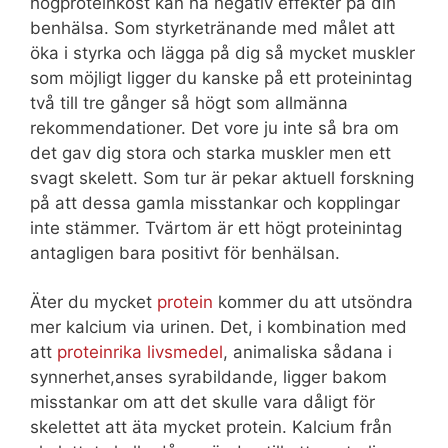
högproteinkost kan ha negativ effekter på din
benhälsa. Som styrketränande med målet att
öka i styrka och lägga på dig så mycket muskler
som möjligt ligger du kanske på ett proteinintag
två till tre gånger så högt som allmänna
rekommendationer. Det vore ju inte så bra om
det gav dig stora och starka muskler men ett
svagt skelett. Som tur är pekar aktuell forskning
på att dessa gamla misstankar och kopplingar
inte stämmer. Tvärtom är ett högt proteinintag
antagligen bara positivt för benhälsan.
Äter du mycket
protein
kommer du att utsöndra
mer kalcium via urinen. Det, i kombination med
att
proteinrika livsmedel
, animaliska sådana i
synnerhet,anses syrabildande, ligger bakom
misstankar om att det skulle vara dåligt för
skelettet att äta mycket protein. Kalcium från