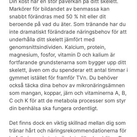
Din kost har en stor påverkan på ditt skelett.
Markörer för bildandet av benmassa kan
snabbt förändras med 50 % hit eller dit
beroende på vad du äter. Som tränande har du
inte dramatiskt förändrade näringsbehov för att
underhålla ditt skelett jämfört med
genomsnittsindividen. Kalcium, protein,
magnesium, fosfor, vitamin D och kalium är
fortfarande grundstenarna som bygger upp ditt
skelett, även om du spenderar ett antal timmar i
gymmet istället för framför TVn. Du behöver
också täcka dina behov av mikronäringsämnen
som mangan, koppar, järn och vitaminerna A, B,
C och K för att de metabola processer som styr
din benhälsa ska fungera ordentligt.
Det finns dock en viktig skillnad mellan dig som
tränar hårt och näringsrekommendationerna för