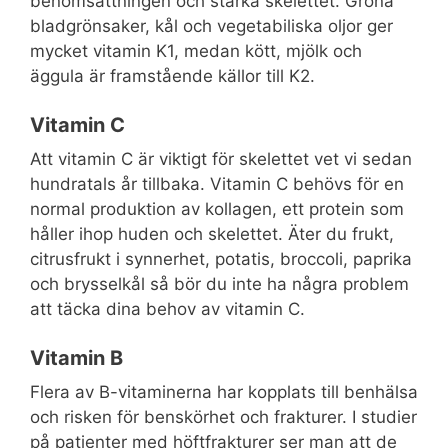
benomsättningen och stärka skelettet. Gröna
bladgrönsaker, kål och vegetabiliska oljor ger
mycket vitamin K1, medan kött, mjölk och
äggula är framstående källor till K2.
Vitamin C
Att vitamin C är viktigt för skelettet vet vi sedan
hundratals år tillbaka. Vitamin C behövs för en
normal produktion av kollagen, ett protein som
håller ihop huden och skelettet. Äter du frukt,
citrusfrukt i synnerhet, potatis, broccoli, paprika
och brysselkål så bör du inte ha några problem
att täcka dina behov av vitamin C.
Vitamin B
Flera av B-vitaminerna har kopplats till benhälsa
och risken för benskörhet och frakturer. I studier
på patienter med höftfrakturer ser man att de