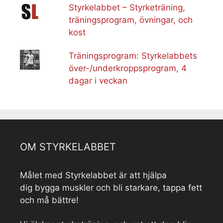
Styrkelabbet – Styrketräning,
träningsprogram, övningar, och
kost
Träningsprogram: Styrkelabbets
över-/underkroppsprogram, 4
dagar i veckan
OM STYRKELABBET
Målet med Styrkelabbet är att hjälpa
dig bygga muskler och bli starkare, tappa fett
och må bättre!