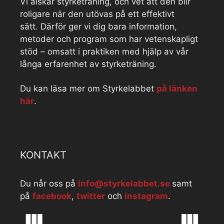
Vi älskar styrketräning, och vet att den blir
roligare när den utövas på ett effektivt
sätt. Därför ger vi dig bara information,
metoder och program som har vetenskapligt
stöd – omsatt i praktiken med hjälp av vår
långa erfarenhet av styrketräning.
Du kan läsa mer om Styrkelabbet
på länken
här
.
KONTAKT
Du når oss på
info@styrkelabbet.se
samt
på
facebook
,
twitter
och
instagram
.