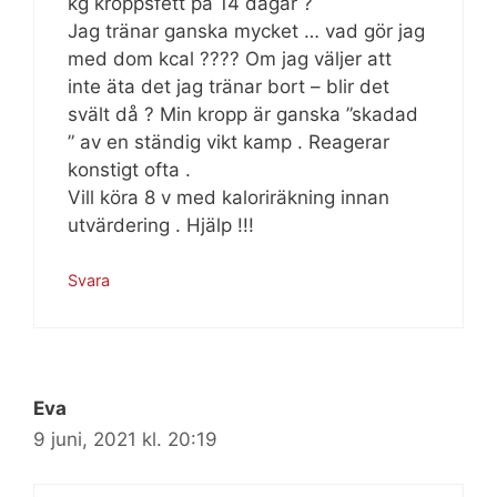
kg kroppsfett på 14 dagar ?
Jag tränar ganska mycket … vad gör jag
med dom kcal ???? Om jag väljer att
inte äta det jag tränar bort – blir det
svält då ? Min kropp är ganska ”skadad
” av en ständig vikt kamp . Reagerar
konstigt ofta .
Vill köra 8 v med kaloriräkning innan
utvärdering . Hjälp !!!
Svara
Eva
9 juni, 2021 kl. 20:19