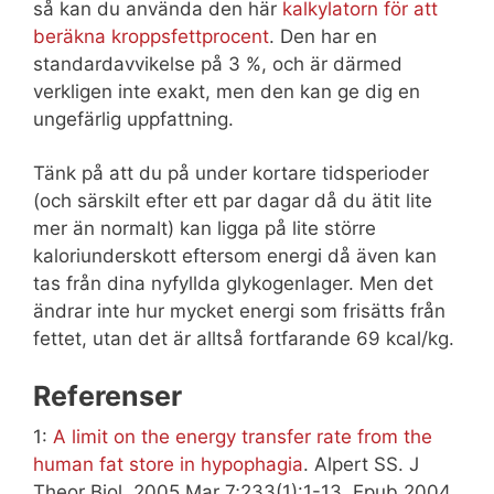
så kan du använda den här
kalkylatorn för att
beräkna kroppsfettprocent
. Den har en
standardavvikelse på 3 %, och är därmed
verkligen inte exakt, men den kan ge dig en
ungefärlig uppfattning.
Tänk på att du på under kortare tidsperioder
(och särskilt efter ett par dagar då du ätit lite
mer än normalt) kan ligga på lite större
kaloriunderskott eftersom energi då även kan
tas från dina nyfyllda glykogenlager. Men det
ändrar inte hur mycket energi som frisätts från
fettet, utan det är alltså fortfarande 69 kcal/kg.
Referenser
1:
A limit on the energy transfer rate from the
human fat store in hypophagia
. Alpert SS. J
Theor Biol. 2005 Mar 7;233(1):1-13. Epub 2004