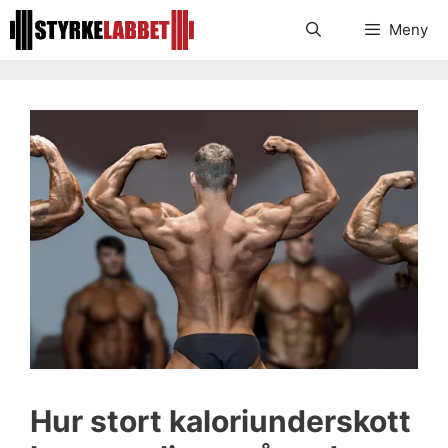
Hoppa
Meny
till
innehåll
Hur stort kaloriunderskott