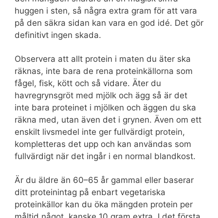
huggen i sten, så några extra gram för att vara
på den säkra sidan kan vara en god idé. Det gör
definitivt ingen skada.
Observera att allt protein i maten du äter ska
räknas, inte bara de rena proteinkällorna som
fågel, fisk, kött och så vidare. Äter du
havregrynsgröt med mjölk och ägg så är det
inte bara proteinet i mjölken och äggen du ska
räkna med, utan även det i grynen. Även om ett
enskilt livsmedel inte ger fullvärdigt protein,
kompletteras det upp och kan användas som
fullvärdigt när det ingår i en normal blandkost.
Är du äldre än 60–65 år gammal eller baserar
ditt proteinintag på enbart vegetariska
proteinkällor kan du öka mängden protein per
måltid något, kanske 10 gram extra. I det första