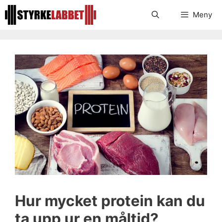
Hoppa
Meny
till
innehåll
Hur mycket protein kan du
ta upp ur en måltid?