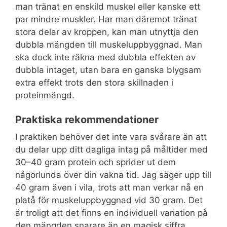
man tränat en enskild muskel eller kanske ett
par mindre muskler. Har man däremot tränat
stora delar av kroppen, kan man utnyttja den
dubbla mängden till muskeluppbyggnad. Man
ska dock inte räkna med dubbla effekten av
dubbla intaget, utan bara en ganska blygsam
extra effekt trots den stora skillnaden i
proteinmängd.
Praktiska rekommendationer
I praktiken behöver det inte vara svårare än att
du delar upp ditt dagliga intag på måltider med
30–40 gram protein och sprider ut dem
någorlunda över din vakna tid. Jag säger upp till
40 gram även i vila, trots att man verkar nå en
platå för muskeluppbyggnad vid 30 gram. Det
är troligt att det finns en individuell variation på
den mängden snarare än en magisk siffra