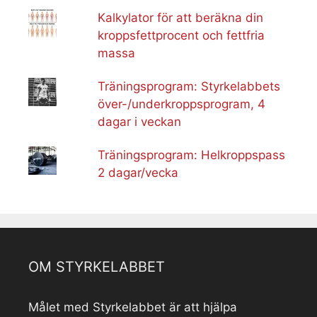
Kalkylator för att beräkna din
kroppsfettprocent och fettfria
massa
Träningsprogram: Styrkelabbets
över-/underkroppsprogram, 4
dagar i veckan
Träningsprogram: Helkroppspass
2 dagar/vecka
OM STYRKELABBET
Målet med Styrkelabbet är att hjälpa