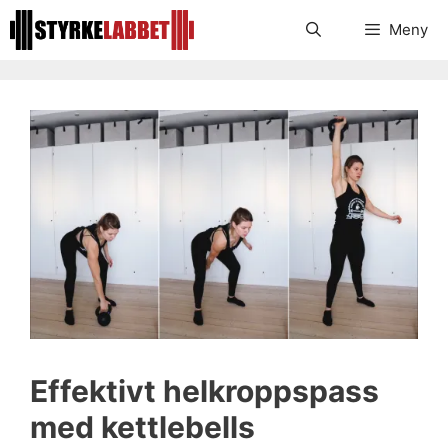
Hoppa
Meny
till
innehåll
Effektivt helkroppspass
med kettlebells