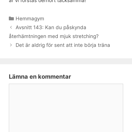
är vi förstås oerhört tacksamma!
Kategorier
Hemmagym
Avsnitt 143: Kan du påskynda
återhämtningen med mjuk stretching?
Det är aldrig för sent att inte börja träna
Lämna en kommentar
Kommentar