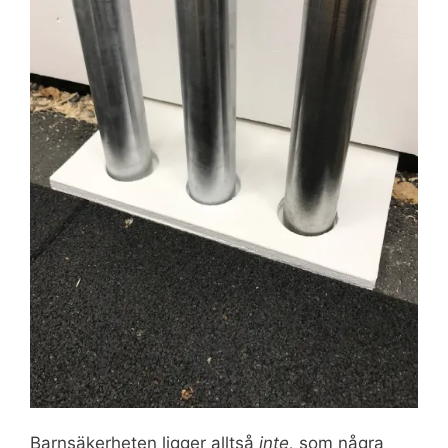
Barnsäkerheten ligger alltså
inte,
som några