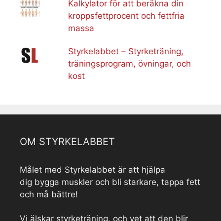
Kalkylator för att beräkna din
kroppsfettprocent och fettfria
massa
Styrkelabbet – Styrketräning,
träningsprogram, övningar, och
kost
OM STYRKELABBET
Målet med Styrkelabbet är att hjälpa
dig bygga muskler och bli starkare, tappa fett
och må bättre!
Vi älskar styrketräning, och vet att den blir