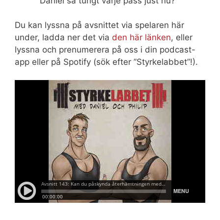
Daniel så tungt varje pass just nu?
Du kan lyssna på avsnittet via spelaren här
under, ladda ner det via
den här länken
, eller
lyssna och prenumerera på oss i din podcast-
app eller på Spotify (sök efter ”Styrkelabbet”!).