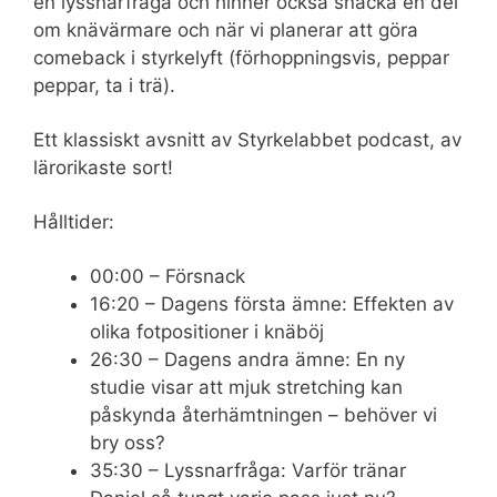
en lyssnarfråga och hinner också snacka en del
om knävärmare och när vi planerar att göra
comeback i styrkelyft (förhoppningsvis, peppar
peppar, ta i trä).
Ett klassiskt avsnitt av Styrkelabbet podcast, av
lärorikaste sort!
Hålltider:
00:00 – Försnack
16:20 – Dagens första ämne: Effekten av
olika fotpositioner i knäböj
26:30 – Dagens andra ämne: En ny
studie visar att mjuk stretching kan
påskynda återhämtningen – behöver vi
bry oss?
35:30 – Lyssnarfråga: Varför tränar