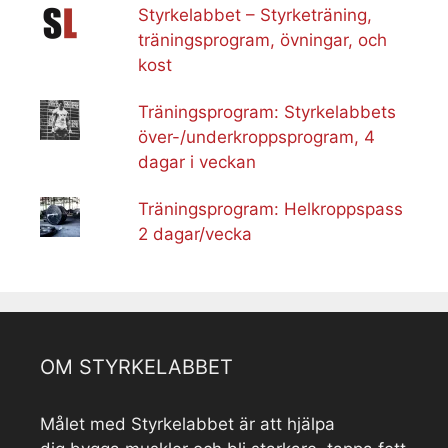
Styrkelabbet – Styrketräning,
träningsprogram, övningar, och
kost
Träningsprogram: Styrkelabbets
över-/underkroppsprogram, 4
dagar i veckan
Träningsprogram: Helkroppspass
2 dagar/vecka
OM STYRKELABBET
Målet med Styrkelabbet är att hjälpa