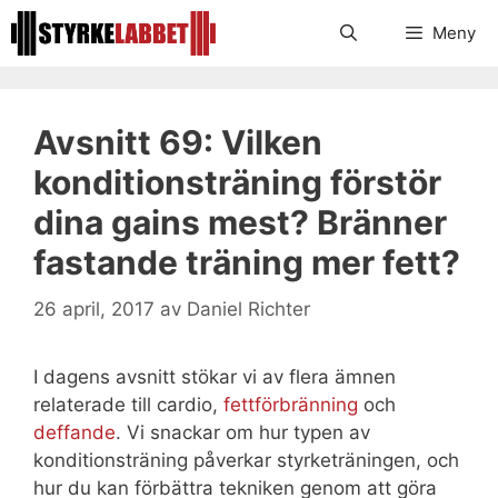
Hoppa
Meny
till
innehåll
Avsnitt 69: Vilken
konditionsträning förstör
dina gains mest? Bränner
fastande träning mer fett?
26 april, 2017
av
Daniel Richter
I dagens avsnitt stökar vi av flera ämnen
relaterade till cardio,
fettförbränning
och
deffande
. Vi snackar om hur typen av
konditionsträning påverkar styrketräningen, och
hur du kan förbättra tekniken genom att göra