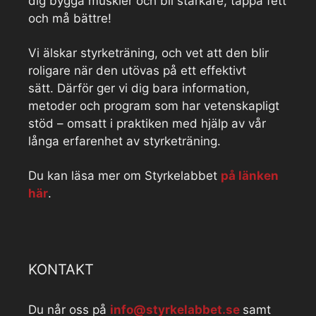
dig bygga muskler och bli starkare, tappa fett
och må bättre!
Vi älskar styrketräning, och vet att den blir
roligare när den utövas på ett effektivt
sätt. Därför ger vi dig bara information,
metoder och program som har vetenskapligt
stöd – omsatt i praktiken med hjälp av vår
långa erfarenhet av styrketräning.
Du kan läsa mer om Styrkelabbet
på länken
här
.
KONTAKT
Du når oss på
info@styrkelabbet.se
samt