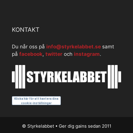
KONTAKT
Du når oss på
info@styrkelabbet.se
samt
på
facebook
,
twitter
och
instagram
.
Klicka här för att hantera dina
cookie-inställningar
© Styrkelabbet • Ger dig gains sedan 2011