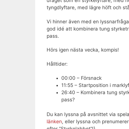
draget som en styrkelyftare, med h
tyngdlyftare, med lägre höft och st
Vi hinner även med en lyssnarfråga
god idé att kombinera tung styrket
pass.
Hörs igen nästa vecka, kompis!
Hålltider:
00:00 – Försnack
11:55 – Startposition i marklyf
26:40 – Kombinera tung styrk
pass?
Du kan lyssna på avsnittet via spel
länken
, eller lyssna och prenumerer
efter ”Styrkelabbet”!).