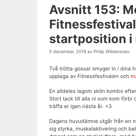
Avsnitt 153: M
Fitnessfestiva
startposition i
5 december, 2018
av
Philip Wildenstam
Två trötta gossar smyger in i dina h
upplaga av Fitnessfestivalen och
ma
En alldeles lagom skön kombo efte
Stort tack till alla ni som kom förb
träffa er igen nästa år. <3
Dagens huvudämne utgår från en ny s
sig styrka, muskelaktivering och be