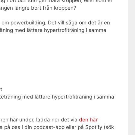
ög höft och stången nära kroppen, eller som en
ången längre bort från kroppen?
 om powerbuilding. Det vill säga om det är en
räning med lättare hypertrofiträning i samma
t
eträning med lättare hypertrofiträning i samma
aren här under, ladda ner det via
den här
a på oss i din podcast-app eller på Spotify (sök