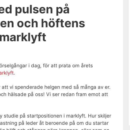
ed pulsen på
len och höftens
 marklyft
örselgångar i dag, för att prata om årets
rklyft
.
r att vi spenderade helgen med så många av er.
i och hälsade på oss! Vi ser redan fram emot att
tudie på startpositionen i marklyft. Hur skiljer
lastning på leder åt beroende på om du startar