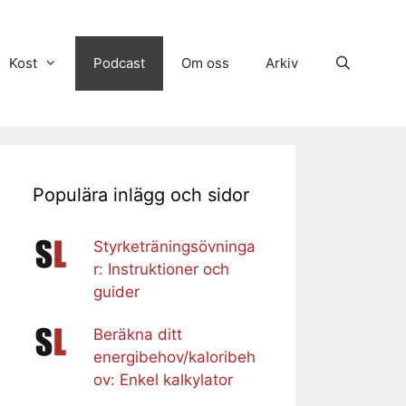
Kost
Podcast
Om oss
Arkiv
Populära inlägg och sidor
Styrketräningsövninga
r: Instruktioner och
guider
Beräkna ditt
energibehov/kaloribeh
ov: Enkel kalkylator