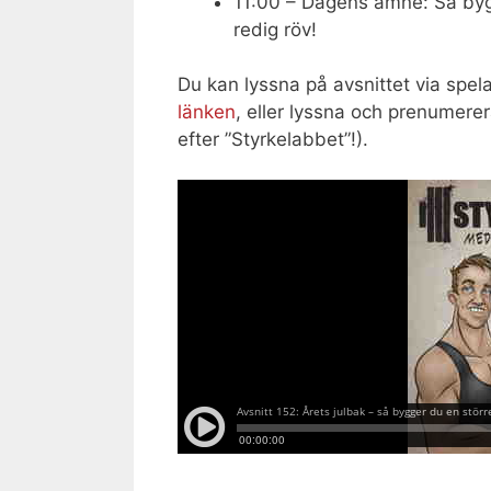
11:00 – Dagens ämne: Så byg
redig röv!
Du kan lyssna på avsnittet via spel
länken
, eller lyssna och prenumerer
efter ”Styrkelabbet”!).