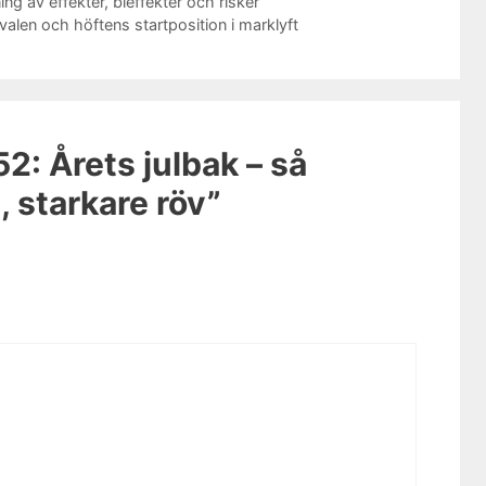
ng av effekter, bieffekter och risker
valen och höftens startposition i marklyft
52: Årets julbak – så
, starkare röv”