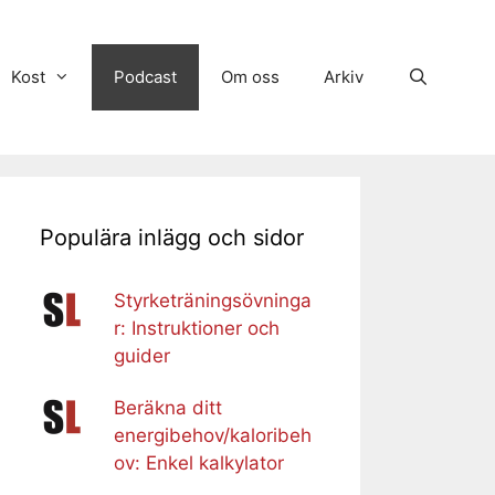
Kost
Podcast
Om oss
Arkiv
Populära inlägg och sidor
Styrketräningsövninga
r: Instruktioner och
guider
Beräkna ditt
energibehov/kaloribeh
ov: Enkel kalkylator