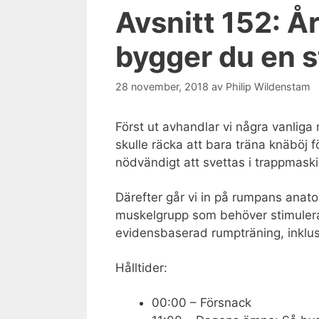
Avsnitt 152: År
bygger du en s
28 november, 2018
av
Philip Wildenstam
Först ut avhandlar vi några vanliga
skulle räcka att bara träna knäböj f
nödvändigt att svettas i trappmask
Därefter går vi in på rumpans anato
muskelgrupp som behöver stimuleras 
evidensbaserad rumpträning, inklusi
Hålltider:
00:00 – Försnack