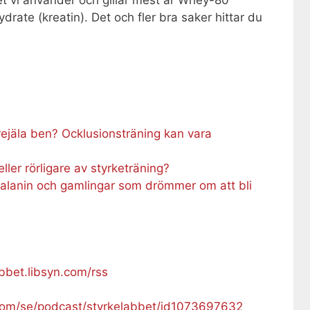
rate (kreatin). Det och fler bra saker hittar du
rejäla ben? Ocklusionsträning kan vara
eller rörligare av styrketräning?
-alanin och gamlingar som drömmer om att bli
abbet.libsyn.com/rss
.com/se/podcast/styrkelabbet/id1073697632