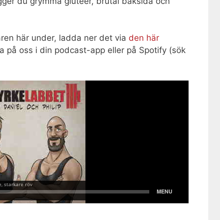
ger du grymma glutéer, brutal baksida och
aren här under, ladda ner det via
den här
a på oss i din podcast-app eller på Spotify (sök