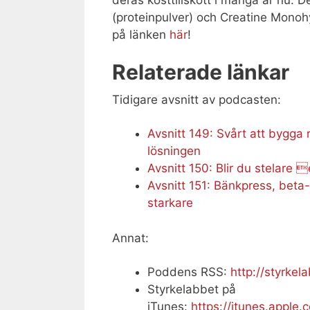
(proteinpulver) och Creatine Monohyd
på länken
här
!
Relaterade länkar
Tidigare avsnitt av podcasten:
Avsnitt 149: Svårt att bygga 
lösningen
Avsnitt 150: Blir du stelare 
Avsnitt 151: Bänkpress, beta
starkare
Annat:
Poddens RSS:
http://styrkel
Styrkelabbet på
iTunes:
https://itunes.apple