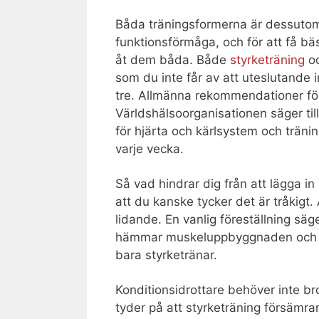
Båda träningsformerna är dessutom 
funktionsförmåga, och för att få bä
åt dem båda. Både
styrketräning
oc
som du inte får av att uteslutande in
tre. Allmänna rekommendationer för
Världshälsoorganisationen säger til
för hjärta och kärlsystem och träni
varje vecka.
Så vad hindrar dig från att lägga in
att du kanske tycker det är tråkigt. 
lidande. En vanlig föreställning säg
hämmar muskeluppbyggnaden och gör
bara styrketränar.
Konditionsidrottare behöver inte b
tyder på att styrketräning försämrar