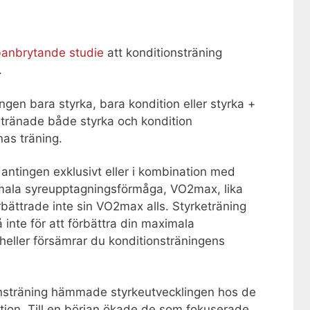
banbrytande studie
att konditionsträning
.
ngen bara styrka, bara kondition eller styrka +
 tränade både styrka och kondition
as träning.
antingen exklusivt eller i kombination med
imala syreupptagningsförmåga, VO2max, lika
rbättrade inte sin VO2max alls. Styrketräning
 inte för att förbättra din maximala
eller försämrar du konditionsträningens
onsträning hämmade styrkeutvecklingen hos de
ion. Till en början ökade de som fokuserade