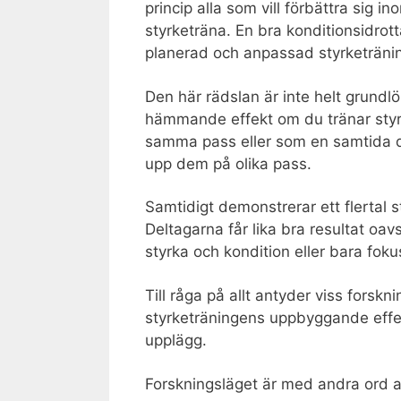
princip alla som vill förbättra sig i
styrketräna. En bra konditionsidrott
planerad och anpassad styrketräni
Den här rädslan är inte helt grundlös
hämmande effekt om du tränar styrk
samma pass eller som en samtida d
upp dem på olika pass.
Samtidigt demonstrerar ett flertal 
Deltagarna får lika bra resultat oa
styrka och kondition eller bara foku
Till råga på allt antyder viss forskn
styrketräningens uppbyggande effekt
upplägg.
Forskningsläget är med andra ord all