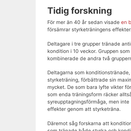
Tidig forskning
För mer än 40 år sedan visade
en 
försämrar styrketräningens effekter
Deltagare i tre grupper tränade anti
kondition i 10 veckor. Gruppen som
kombinerade de andra två gruppern
Deltagarna som konditionstränade, 
styrketräning, förbättrade sin max
mycket. De som bara lyfte vikter fö
som enda träningsform räcker alltså
syreupptagningsförmåga, men inte h
effekter genom att styrketräna.
Däremot såg forskarna att konditi
som tränade både styrka och kondit