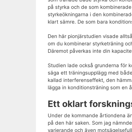
på styrka och de som kombinerade s
styrkeökningarna i den kombinerad
klart sämre. De som bara kondition
Den här pionjärstudien visade alltså
om du kombinerar styrketräning och
Däremot påverkas inte din kapacitet
Studien lade också grunderna för kop
säga ett träningsupplägg med både 
kallad interferenseffekt, den hämm
lägga in konditionsträning som en 
Ett oklart forsknin
Under de kommande årtiondena ända 
på den här saken. Som jag nämnde i
varierande och även motsägelsefulla