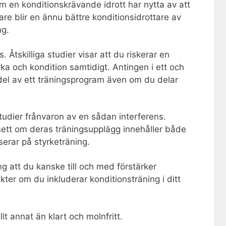
nom en konditionskrävande idrott har nytta av att
are blir en ännu bättre konditionsidrottare av
ng.
. Åtskilliga studier visar att du riskerar en
a och kondition samtidigt. Antingen i ett och
el av ett träningsprogram även om du delar
studier frånvaron av en sådan interferens.
vsett om deras träningsupplägg innehåller både
serar på styrketräning.
ing att du kanske till och med förstärker
er om du inkluderar konditionsträning i ditt
t annat än klart och molnfritt.