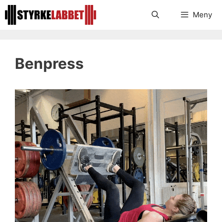
Hoppa
Meny
till
innehåll
Benpress