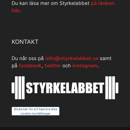
Du kan läsa mer om Styrkelabbet
på länken
här
.
KONTAKT
Du når oss på
info@styrkelabbet.se
samt
på
facebook
,
twitter
och
instagram
.
Klicka här för att hantera dina
cookie-inställningar