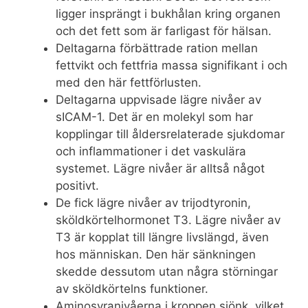
ligger insprängt i bukhålan kring organen
och det fett som är farligast för hälsan.
Deltagarna förbättrade ration mellan
fettvikt och fettfria massa signifikant i och
med den här fettförlusten.
Deltagarna uppvisade lägre nivåer av
sICAM-1. Det är en molekyl som har
kopplingar till åldersrelaterade sjukdomar
och inflammationer i det vaskulära
systemet. Lägre nivåer är alltså något
positivt.
De fick lägre nivåer av trijodtyronin,
sköldkörtelhormonet T3. Lägre nivåer av
T3 är kopplat till längre livslängd, även
hos människan. Den här sänkningen
skedde dessutom utan några störningar
av sköldkörtelns funktioner.
Aminosyranivåerna i kroppen sjönk, vilket