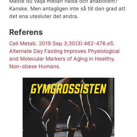
Måste du välja mellan hälsa och anabolism?
Kanske. Men antagligen inte så till den grad att
det ena utesluter det andra.
Referens
Cell Metab. 2019 Sep 3;30(3):462-476.e5.
Alternate Day Fasting Improves Physiological
and Molecular Markers of Aging in Healthy,
Non-obese Humans.