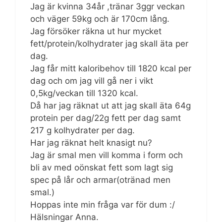
Jag är kvinna 34år ,tränar 3ggr veckan
och väger 59kg och är 170cm lång.
Jag försöker räkna ut hur mycket
fett/protein/kolhydrater jag skall äta per
dag.
Jag får mitt kaloribehov till 1820 kcal per
dag och om jag vill gå ner i vikt
0,5kg/veckan till 1320 kcal.
Då har jag räknat ut att jag skall äta 64g
protein per dag/22g fett per dag samt
217 g kolhydrater per dag.
Har jag räknat helt knasigt nu?
Jag är smal men vill komma i form och
bli av med oönskat fett som lagt sig
spec på lår och armar(otränad men
smal.)
Hoppas inte min fråga var för dum :/
Hälsningar Anna.