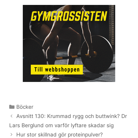
Kategorier
Böcker
Avsnitt 130: Krummad rygg och buttwink? Dr
Lars Berglund om varför lyftare skadar sig
Hur stor skillnad gör proteinpulver?