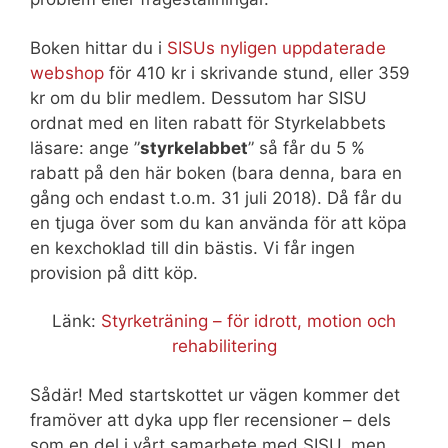
Boken hittar du i
SISUs nyligen uppdaterade
webshop
för 410 kr i skrivande stund, eller 359
kr om du blir medlem. Dessutom har SISU
ordnat med en liten rabatt för Styrkelabbets
läsare: ange ”
styrkelabbet
” så får du 5 %
rabatt på den här boken (bara denna, bara en
gång och endast t.o.m. 31 juli 2018). Då får du
en tjuga över som du kan använda för att köpa
en kexchoklad till din bästis. Vi får ingen
provision på ditt köp.
Länk:
Styrketräning – för idrott, motion och
rehabilitering
Sådär! Med startskottet ur vägen kommer det
framöver att dyka upp fler recensioner – dels
som en del i vårt samarbete med SISU, men