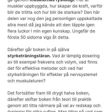
muskler uppbyggda, hur skapar de kraft, varför
blir de trötta och hur blir de starkare? Den här
delen var nog den jag personligen uppskattade
allra mest då jag kände att den täppte igen
flera luckor i min egen kunskap. Ungefär de
första 50 sidorna vigs åt detta.
Därefter går boken in på själva
styrketräningsläran.
Vad är lämplig dosering
av till exempel frekvens och volym, vad finns
det för effektiva metoder och vad har
styrketräningen för effekter på nervsystemet
och muskulaturen?
Det fortsätter fram till drygt halva boken,
därefter skiftar boken från teori till praktik
genom att titta närmare på val av redskap och
övningar för olika syften. Man tittar på vad som