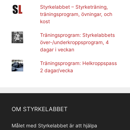
Styrkelabbet – Styrketräning,
träningsprogram, övningar, och
kost
Träningsprogram: Styrkelabbets
över-/underkroppsprogram, 4
dagar i veckan
Träningsprogram: Helkroppspass
2 dagar/vecka
OM STYRKELABBET
Målet med Styrkelabbet är att hjälpa