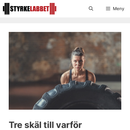
Hoppa
Meny
till
innehåll
Tre skäl till varför