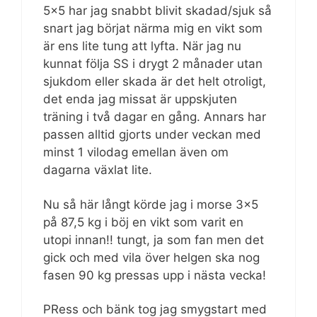
5×5 har jag snabbt blivit skadad/sjuk så
snart jag börjat närma mig en vikt som
är ens lite tung att lyfta. När jag nu
kunnat följa SS i drygt 2 månader utan
sjukdom eller skada är det helt otroligt,
det enda jag missat är uppskjuten
träning i två dagar en gång. Annars har
passen alltid gjorts under veckan med
minst 1 vilodag emellan även om
dagarna växlat lite.
Nu så här långt körde jag i morse 3×5
på 87,5 kg i böj en vikt som varit en
utopi innan!! tungt, ja som fan men det
gick och med vila över helgen ska nog
fasen 90 kg pressas upp i nästa vecka!
PRess och bänk tog jag smygstart med