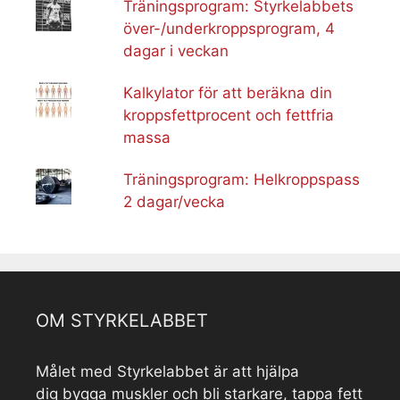
Träningsprogram: Styrkelabbets
över-/underkroppsprogram, 4
dagar i veckan
Kalkylator för att beräkna din
kroppsfettprocent och fettfria
massa
Träningsprogram: Helkroppspass
2 dagar/vecka
OM STYRKELABBET
Målet med Styrkelabbet är att hjälpa
dig bygga muskler och bli starkare, tappa fett