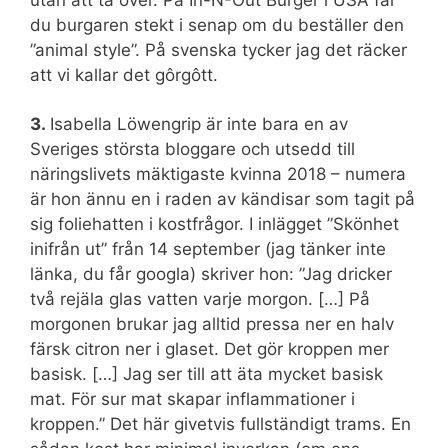
utan att ta över. På In-N-Out Burger i USA får
du burgaren stekt i senap om du beställer den
”animal style”. På svenska tycker jag det räcker
att vi kallar det gôrgôtt.
3.
Isabella Löwengrip är inte bara en av
Sveriges största bloggare och utsedd till
näringslivets mäktigaste kvinna 2018 – numera
är hon ännu en i raden av kändisar som tagit på
sig foliehatten i kostfrågor. I inlägget ”Skönhet
inifrån ut” från 14 september (jag tänker inte
länka, du får googla) skriver hon: ”Jag dricker
två rejäla glas vatten varje morgon. […] På
morgonen brukar jag alltid pressa ner en halv
färsk citron ner i glaset. Det gör kroppen mer
basisk. […] Jag ser till att äta mycket basisk
mat. För sur mat skapar inflammationer i
kroppen.” Det här givetvis fullständigt trams. En