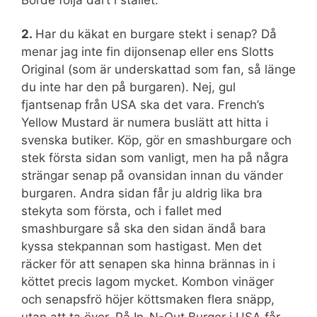
2.
Har du käkat en burgare stekt i senap? Då
menar jag inte fin dijonsenap eller ens Slotts
Original (som är underskattad som fan, så länge
du inte har den på burgaren). Nej, gul
fjantsenap från USA ska det vara. French’s
Yellow Mustard är numera buslätt att hitta i
svenska butiker. Köp, gör en smashburgare och
stek första sidan som vanligt, men ha på några
strängar senap på ovansidan innan du vänder
burgaren. Andra sidan får ju aldrig lika bra
stekyta som första, och i fallet med
smashburgare så ska den sidan ändå bara
kyssa stekpannan som hastigast. Men det
räcker för att senapen ska hinna brännas in i
köttet precis lagom mycket. Kombon vinäger
och senapsfrö höjer köttsmaken flera snäpp,