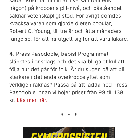
sådan kost har minimal inverkan (om ens
någon) på kroppens pH-nivå, och påståendet
saknar vetenskapligt stöd. För övrigt dömdes
kvacksalvaren som gjorde dieten populär,
Robert O. Young, till tre år och åtta månaders
fängelse, för att ha utgett sig för att vara läkare.
4.
Press Pasodoble, bebis! Programmet
släpptes i onsdags och det ska bli galet kul att
följa hur det går för folk. Är du sugen på att bli
starkare i det enda överkroppslyftet som
verkligen räknas? Passa på att ladda ned Press
Pasodoble innan vi höjer priset från 99 till 139
kr.
Läs mer här.
* * *