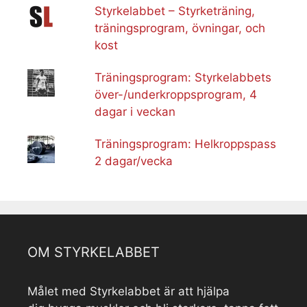
Styrkelabbet – Styrketräning,
träningsprogram, övningar, och
kost
Träningsprogram: Styrkelabbets
över-/underkroppsprogram, 4
dagar i veckan
Träningsprogram: Helkroppspass
2 dagar/vecka
OM STYRKELABBET
Målet med Styrkelabbet är att hjälpa