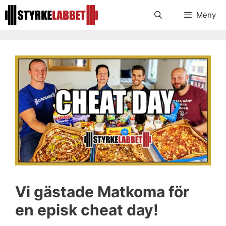
Hoppa
Meny
till
innehåll
Vi gästade Matkoma för
en episk cheat day!