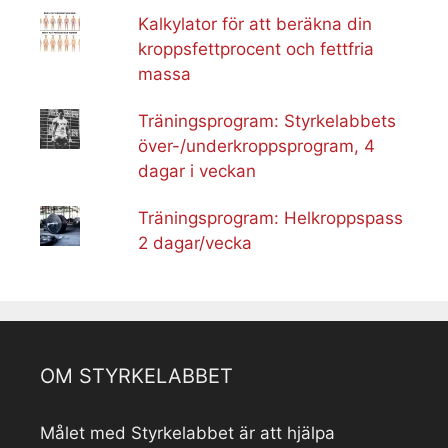
Kalkylator för att beräkna din
kroppsfettprocent och fettfria
massa
Träningsprogram: Styrkelabbets
över-/underkroppsprogram, 4
dagar i veckan
Träningsprogram: Helkroppspass
2 dagar/vecka
OM STYRKELABBET
Målet med Styrkelabbet är att hjälpa