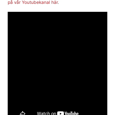
på vår Youtubekanal här
.