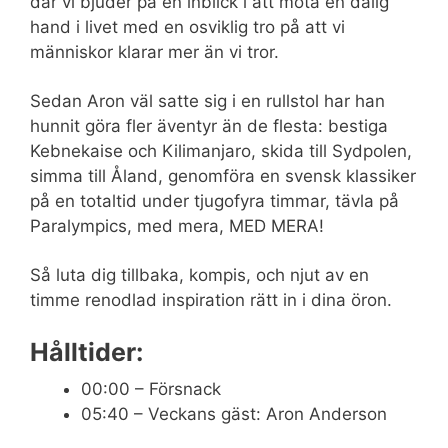
där vi bjuder på en inblick i att möta en dålig
hand i livet med en osviklig tro på att vi
människor klarar mer än vi tror.
Sedan Aron väl satte sig i en rullstol har han
hunnit göra fler äventyr än de flesta: bestiga
Kebnekaise och Kilimanjaro, skida till Sydpolen,
simma till Åland, genomföra en svensk klassiker
på en totaltid under tjugofyra timmar, tävla på
Paralympics, med mera, MED MERA!
Så luta dig tillbaka, kompis, och njut av en
timme renodlad inspiration rätt in i dina öron.
Hålltider:
00:00 – Försnack
05:40 – Veckans gäst: Aron Anderson