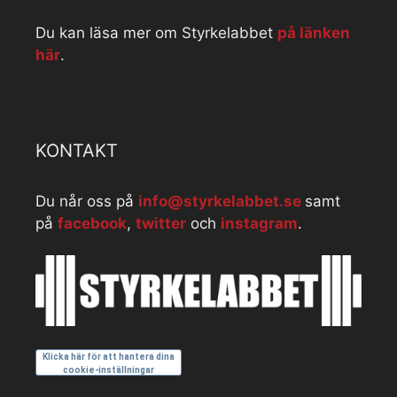
Du kan läsa mer om Styrkelabbet
på länken
här
.
KONTAKT
Du når oss på
info@styrkelabbet.se
samt
på
facebook
,
twitter
och
instagram
.
Klicka här för att hantera dina
cookie-inställningar