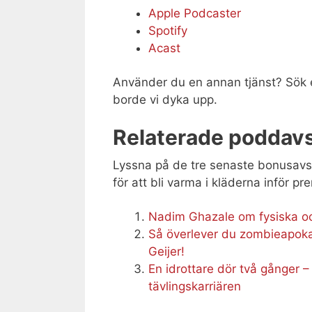
Apple Podcaster
Spotify
Acast
Använder du en annan tjänst? Sök eft
borde vi dyka upp.
Relaterade poddavs
Lyssna på de tre senaste bonusavsn
för att bli varma i kläderna inför p
Nadim Ghazale om fysiska oc
Så överlever du zombieapok
Geijer!
En idrottare dör två gånger –
tävlingskarriären