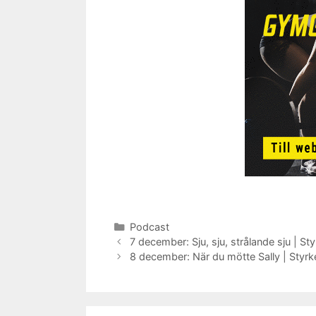
Kategorier
Podcast
7 december: Sju, sju, strålande sju | St
8 december: När du mötte Sally | Styrk