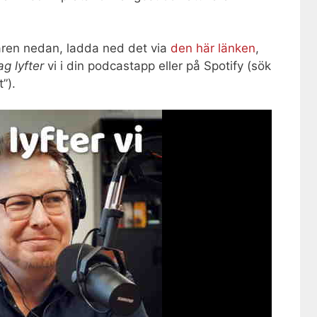
laren nedan, ladda ned det via
den här länken
,
ag lyfter
vi i din podcastapp eller på Spotify (sök
t”).