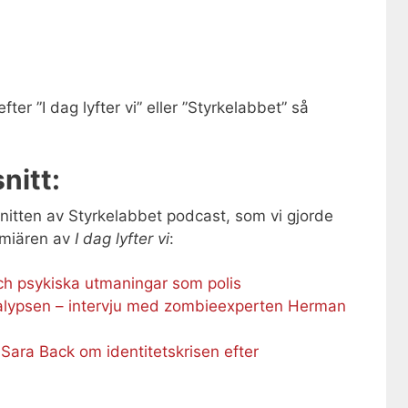
er ”I dag lyfter vi” eller ”Styrkelabbet” så
nitt:
itten av Styrkelabbet podcast, som vi gjorde
remiären av
I dag lyfter vi
:
h psykiska utmaningar som polis
alypsen – intervju med zombieexperten Herman
 Sara Back om identitetskrisen efter