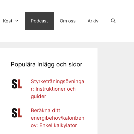
Kost
Podcast
Om oss
Arkiv
Populära inlägg och sidor
Styrketräningsövninga
r: Instruktioner och
guider
Beräkna ditt
energibehov/kaloribeh
ov: Enkel kalkylator