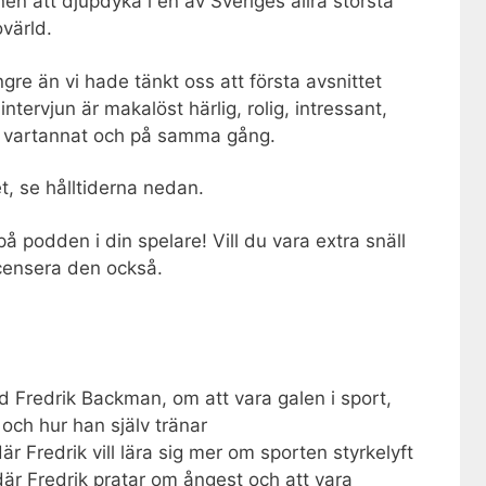
n att djupdyka i en av Sveriges allra största
ovärld.
ngre än vi hade tänkt oss att första avsnittet
intervjun är makalöst härlig, rolig, intressant,
 vartannat och på samma gång.
et, se hålltiderna nedan.
å podden i din spelare! Vill du vara extra snäll
censera den också.
d Fredrik Backman, om att vara galen i sport,
och hur han själv tränar
där Fredrik vill lära sig mer om sporten styrkelyft
 där Fredrik pratar om ångest och att vara