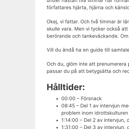
under nästan två timmar har förmåne
författares hjärta, hjärna och känsl
Okej, vi fattar. Och två timmar är lä
skulle vara. Men vi tycker också att 
berörande och tankeväckande. Om
Vill du ändå ha en guide till samtal
Och du, glöm inte att prenumerera p
passar du på att betygsätta och re
Hålltider:
00:00 – Försnack
08:45 – Del 1 av intervjun me
problem inom idrottskulturen 
1:14:00 – Del 2 av intervjun, 
1:31:00 – Del 3 av intervjun,