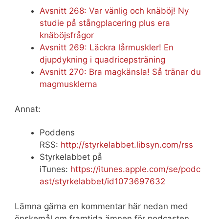
Avsnitt 268: Var vänlig och knäböj! Ny
studie på stångplacering plus era
knäböjsfrågor
Avsnitt 269: Läckra lårmuskler! En
djupdykning i quadricepsträning
Avsnitt 270: Bra magkänsla! Så tränar du
magmusklerna
Annat:
Poddens
RSS:
http://styrkelabbet.libsyn.com/rss
Styrkelabbet på
iTunes:
https://itunes.apple.com/se/podc
ast/styrkelabbet/id1073697632
Lämna gärna en kommentar här nedan med
önskemål om framtida ämnen för podcasten