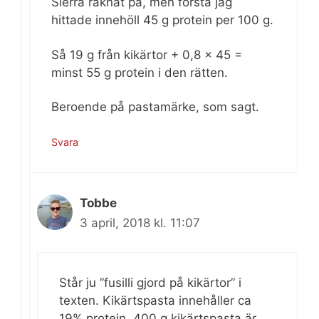
Sierra räknat på, men första jag
hittade innehöll 45 g protein per 100 g.
Så 19 g från kikärtor + 0,8 x 45 =
minst 55 g protein i den rätten.
Beroende på pastamärke, som sagt.
Svara
Tobbe
3 april, 2018 kl. 11:07
Står ju ”fusilli gjord på kikärtor” i
texten. Kikärtspasta innehåller ca
19% protein. 400 g kikärtspasta är