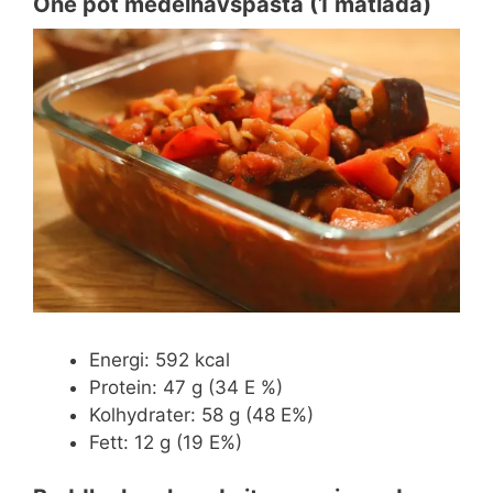
One pot medelhavspasta (1 matlåda)
Energi: 592 kcal
Protein: 47 g (34 E %)
Kolhydrater: 58 g (48 E%)
Fett: 12 g (19 E%)