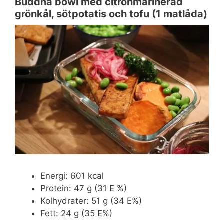
Buddha bowl med citronmarinerad
grönkål, sötpotatis och tofu (1 matlåda)
Energi: 601 kcal
Protein: 47 g (31 E %)
Kolhydrater: 51 g (34 E%)
Fett: 24 g (35 E%)