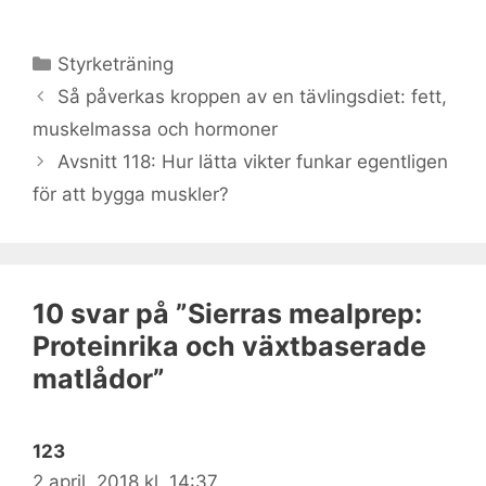
Kategorier
Styrketräning
Så påverkas kroppen av en tävlingsdiet: fett,
muskelmassa och hormoner
Avsnitt 118: Hur lätta vikter funkar egentligen
för att bygga muskler?
10 svar på ”Sierras mealprep:
Proteinrika och växtbaserade
matlådor”
123
2 april, 2018 kl. 14:37