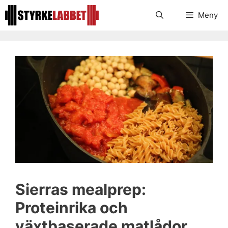
Hoppa
Meny
till
innehåll
Sierras mealprep:
Proteinrika och
växtbaserade matlådor