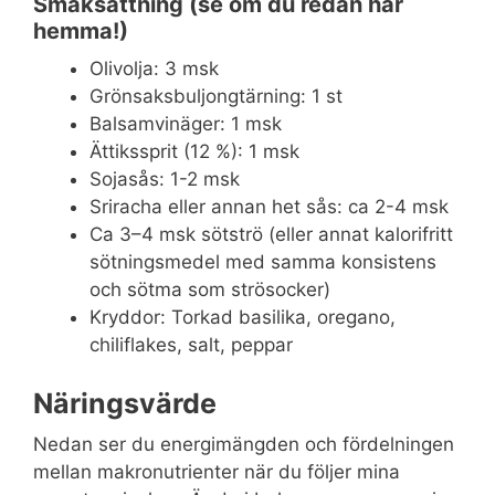
Smaksättning (se om du redan har
hemma!)
Olivolja: 3 msk
Grönsaksbuljongtärning: 1 st
Balsamvinäger: 1 msk
Ättikssprit (12 %): 1 msk
Sojasås: 1-2 msk
Sriracha eller annan het sås: ca 2-4 msk
Ca 3–4 msk sötströ (eller annat kalorifritt
sötningsmedel med samma konsistens
och sötma som strösocker)
Kryddor: Torkad basilika, oregano,
chiliflakes, salt, peppar
Näringsvärde
Nedan ser du energimängden och fördelningen
mellan makronutrienter när du följer mina