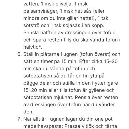
vatten, 1 msk olivolja, 1 msk
balsamvinäger, 1 msk het sås (eller
mindre om du inte gillar hetta!), 1 tsk
sötströ och 1 tsk sojasås i en kopp.
Pensla hälften av dressingen över tofun
och spara resten tills du ska vända tofun i
halvtid*.
Ställ in plåtarna i ugnen (tofun överst) och
sätt en timer på 15 min. Efter cirka 15–20
min ska du vända på tofun och
sötpotatisen så du får en fin yta på
bägge delar och ställa in den i ytterligare
15–20 min eller tills tofun är gyllene och
sötpotatisen mjuknat. Pensla över resten
av dressingen över tofun när du vänder
den.
När allt är i ugnen lagar du din one pot
medelhavspasta: Pressa vitlök och tärna