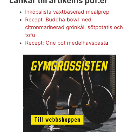
Länkar till artikelns pdf:er
Inköpslista växtbaserad mealprep
Recept: Buddha bowl med
citronmarinerad grönkål, sötpotatis och
tofu
Recept: One pot medelhavspasta