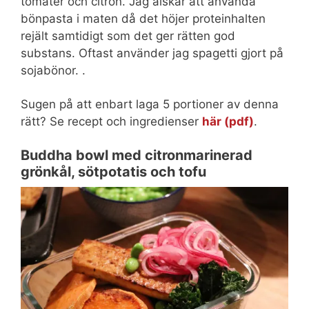
tomater och citron. Jag älskar att använda
bönpasta i maten då det höjer proteinhalten
rejält samtidigt som det ger rätten god
substans. Oftast använder jag spagetti gjort på
sojabönor. .
Sugen på att enbart laga 5 portioner av denna
rätt? Se recept och ingredienser
här (pdf)
.
Buddha bowl med citronmarinerad
grönkål, sötpotatis och tofu