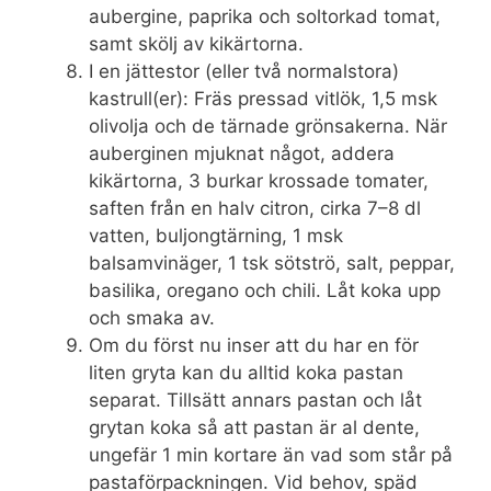
aubergine, paprika och soltorkad tomat,
samt skölj av kikärtorna.
I en jättestor (eller två normalstora)
kastrull(er): Fräs pressad vitlök, 1,5 msk
olivolja och de tärnade grönsakerna. När
auberginen mjuknat något, addera
kikärtorna, 3 burkar krossade tomater,
saften från en halv citron, cirka 7–8 dl
vatten, buljongtärning, 1 msk
balsamvinäger, 1 tsk sötströ, salt, peppar,
basilika, oregano och chili. Låt koka upp
och smaka av.
Om du först nu inser att du har en för
liten gryta kan du alltid koka pastan
separat. Tillsätt annars pastan och låt
grytan koka så att pastan är al dente,
ungefär 1 min kortare än vad som står på
pastaförpackningen. Vid behov, späd