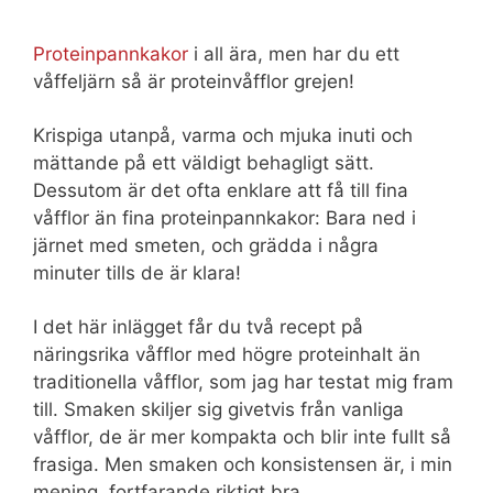
Proteinpannkakor
i all ära, men har du ett
våffeljärn så är proteinvåfflor grejen!
Krispiga utanpå, varma och mjuka inuti och
mättande på ett väldigt behagligt sätt.
Dessutom är det ofta enklare att få till fina
våfflor än fina proteinpannkakor: Bara ned i
järnet med smeten, och grädda i några
minuter tills de är klara!
I det här inlägget får du två recept på
näringsrika våfflor med högre proteinhalt än
traditionella våfflor, som jag har testat mig fram
till. Smaken skiljer sig givetvis från vanliga
våfflor, de är mer kompakta och blir inte fullt så
frasiga. Men smaken och konsistensen är, i min
mening, fortfarande riktigt bra.