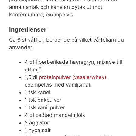
annan smak och kanelen bytas ut mot
kardemumma, exempelvis.
Ingredienser
Ca 8 st våfflor, beroende på vilket våffeljärn du
använder.
4 dl fiberberikade havregryn, mixade till
ett mjöl
1,5 dl
proteinpulver (vassle/whey)
,
exempelvis med vaniljsmak
1 tsk kanel
1 tsk bakpulver
1 tsk vaniljpulver
4 dl osötad mandelmjölk
2 äggvitor
1 nypa salt