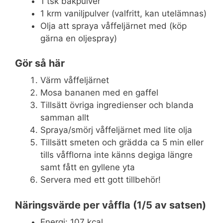
1 tsk bakpulver
1 krm vaniljpulver (valfritt, kan utelämnas)
Olja att spraya våffeljärnet med (köp
gärna en oljespray)
Gör så här
Värm våffeljärnet
Mosa bananen med en gaffel
Tillsätt övriga ingredienser och blanda
samman allt
Spraya/smörj våffeljärnet med lite olja
Tillsätt smeten och grädda ca 5 min eller
tills våfflorna inte känns degiga längre
samt fått en gyllene yta
Servera med ett gott tillbehör!
Näringsvärde per våffla (1/5 av satsen)
Energi: 107 kcal