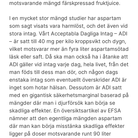
motsvarande mängd färskpressad fruktjuice.
I en mycket stor mängd studier har aspartam
som sagt visats vara harmlöst, och det även vid
stora intag. Vårt Acceptabla Dagliga Intag – ADI
– är satt till 40 mg per kilo kroppsvikt och dygn,
vilket motsvarar mer än fyra liter aspartamsötad
läsk eller saft. Då ska man också ha i åtanke att
ADI gäller vid intag varje dag, hela livet, från det
man föds till dess man dör, och någon dags
enstaka intag som eventuellt överskrider ADI är
inget som hotar hälsan. Dessutom är ADI satt
med en gigantisk säkerhetsmarginal baserad på
mängder där man i djurförsök kan börja se
skadliga effekter. En översiktsartikel av EFSA
nämner att den egentliga mängden aspartam
där man kan börja misstänka skadliga effekter
ligger på doser motsvarande runt 90 liter