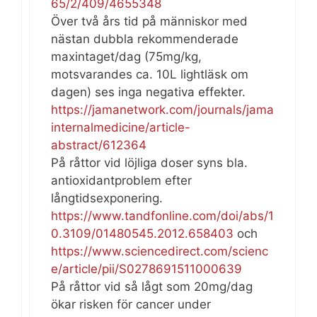
65/2/409/4655348
Över två års tid på människor med
nästan dubbla rekommenderade
maxintaget/dag (75mg/kg,
motsvarandes ca. 10L lightläsk om
dagen) ses inga negativa effekter.
https://jamanetwork.com/journals/jama
internalmedicine/article-
abstract/612364
På råttor vid löjliga doser syns bla.
antioxidantproblem efter
långtidsexponering.
https://www.tandfonline.com/doi/abs/1
0.3109/01480545.2012.658403
och
https://www.sciencedirect.com/scienc
e/article/pii/S0278691511000639
På råttor vid så lågt som 20mg/dag
ökar risken för cancer under