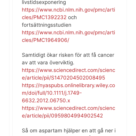
livstidsexponering
https://www.ncbi.nlm.nih.gov/pmc/arti
cles/PMC1392232
och
fortsättningsstudien
https://www.ncbi.nlm.nih.gov/pmc/arti
cles/PMC1964906/
Samtidigt ökar risken för att få cancer
av att vara överviktig.
https://www.sciencedirect.com/scienc
e/article/pii/S1470204502008495
https://nyaspubs.onlinelibrary.wiley.co
m/doi/full/10.1111/j.1749-
6632.2012.06750.x
https://www.sciencedirect.com/scienc
e/article/pii/0959804994902542
Så om aspartam hjälper en att gå ner i