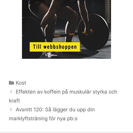
Kategorier
Kost
Effekten av koffein på muskulär styrka och
kraft
Avsnitt 120: Så lägger du upp din
marklyftsträning för nya pb:s