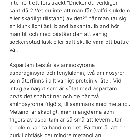
inte hört ett förskräckt ”Dricker du verkligen
sånt där? Vet du inte att man får (valfri sjukdom
eller skadligt tillstånd) av det?” när man tar sig
en klunk lightläsk bland bekanta. Ibland hör
man till och med påståenden att vanlig
sockersötad läsk eller saft skulle vara ett bättre
val.
Aspartam består av aminosyrorna
asparaginsyra och fenylalanin, två aminosyror
som återfinns i allt vanligt protein vi äter. Vid
intag av något som är sötat med aspartam
bryts det snabbt ner och de här två
aminosyrorna frigörs, tillsammans med metanol.
Metanol är skadligt, men mängderna som
frigörs av aspartam är så små att levern utan
problem kan ta hand om det. Faktum är att en
burk lightläsk ger mindre metanol än