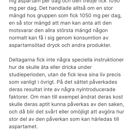
mg aspartam per dag och den tredje fick 1050
mg per dag. Det handlade alltså om en stor
mängd hos gruppen som fick 1050 mg per dag,
en så stor mängd att man kan anta att den
motsvarar den allra största mängd någon
normalt kan få i sig genom konsumtion av
aspartamsötad dryck och andra produkter.
Deltagarna fick inte några speciella instruktioner
hur de skulle äta eller dricka under
studieperioden, utan de fick leva sina liv precis
som vanligt i övrigt. På det sättet påverkades
deras resultat inte av några nyintroducerade
faktorer. Om man till exempel ändrat deras kost
skulle deras aptit kunna påverkas av den saken,
och då blir det svårt eller omöjligt att avgöra hur
stor del av den påverkan som kan härledas till
aspartamet.