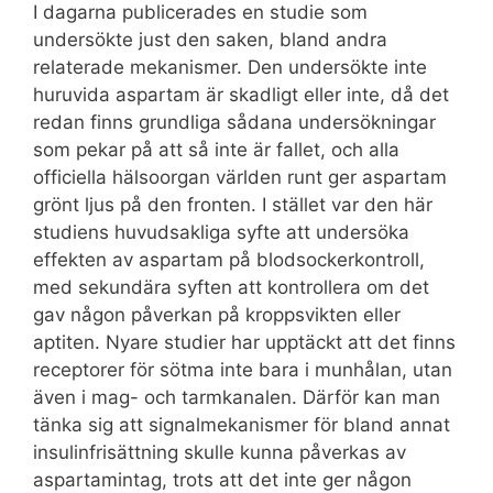
I dagarna publicerades en studie som
undersökte just den saken, bland andra
relaterade mekanismer. Den undersökte inte
huruvida aspartam är skadligt eller inte, då det
redan finns grundliga sådana undersökningar
som pekar på att så inte är fallet, och alla
officiella hälsoorgan världen runt ger aspartam
grönt ljus på den fronten. I stället var den här
studiens huvudsakliga syfte att undersöka
effekten av aspartam på blodsockerkontroll,
med sekundära syften att kontrollera om det
gav någon påverkan på kroppsvikten eller
aptiten. Nyare studier har upptäckt att det finns
receptorer för sötma inte bara i munhålan, utan
även i mag- och tarmkanalen. Därför kan man
tänka sig att signalmekanismer för bland annat
insulinfrisättning skulle kunna påverkas av
aspartamintag, trots att det inte ger någon