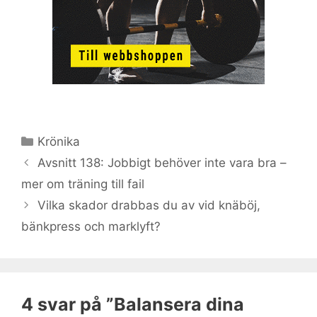
Kategorier
Krönika
Avsnitt 138: Jobbigt behöver inte vara bra –
mer om träning till fail
Vilka skador drabbas du av vid knäböj,
bänkpress och marklyft?
4 svar på ”Balansera dina