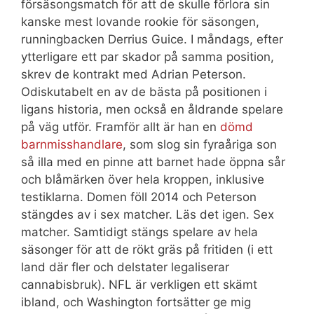
försäsongsmatch för att de skulle förlora sin
kanske mest lovande rookie för säsongen,
runningbacken Derrius Guice. I måndags, efter
ytterligare ett par skador på samma position,
skrev de kontrakt med Adrian Peterson.
Odiskutabelt en av de bästa på positionen i
ligans historia, men också en åldrande spelare
på väg utför. Framför allt är han en
dömd
barnmisshandlare
, som slog sin fyraåriga son
så illa med en pinne att barnet hade öppna sår
och blåmärken över hela kroppen, inklusive
testiklarna. Domen föll 2014 och Peterson
stängdes av i sex matcher. Läs det igen. Sex
matcher. Samtidigt stängs spelare av hela
säsonger för att de rökt gräs på fritiden (i ett
land där fler och delstater legaliserar
cannabisbruk). NFL är verkligen ett skämt
ibland, och Washington fortsätter ge mig