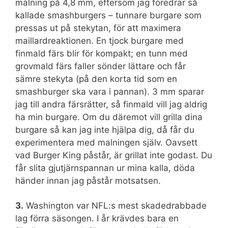
malning på 4,8 mm, eftersom jag föredrar så
kallade smashburgers – tunnare burgare som
pressas ut på stekytan, för att maximera
maillardreaktionen. En tjock burgare med
finmald färs blir för kompakt; en tunn med
grovmald färs faller sönder lättare och får
sämre stekyta (på den korta tid som en
smashburger ska vara i pannan). 3 mm sparar
jag till andra färsrätter, så finmald vill jag aldrig
ha min burgare. Om du däremot vill grilla dina
burgare så kan jag inte hjälpa dig, då får du
experimentera med malningen själv. Oavsett
vad Burger King påstår, är grillat inte godast. Du
får slita gjutjärnspannan ur mina kalla, döda
händer innan jag påstår motsatsen.
3.
Washington var NFL:s mest skadedrabbade
lag förra säsongen. I år krävdes bara en