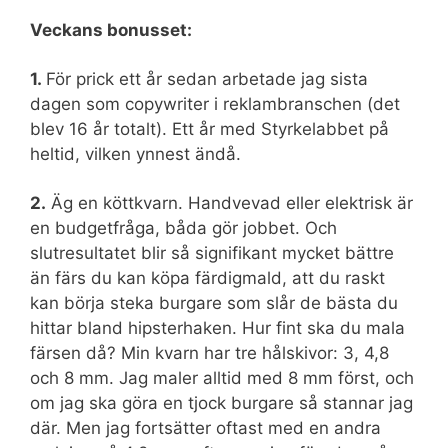
Veckans bonusset:
1.
För prick ett år sedan arbetade jag sista
dagen som copywriter i reklambranschen (det
blev 16 år totalt). Ett år med Styrkelabbet på
heltid, vilken ynnest ändå.
2.
Äg en köttkvarn. Handvevad eller elektrisk är
en budgetfråga, båda gör jobbet. Och
slutresultatet blir så signifikant mycket bättre
än färs du kan köpa färdigmald, att du raskt
kan börja steka burgare som slår de bästa du
hittar bland hipsterhaken. Hur fint ska du mala
färsen då? Min kvarn har tre hålskivor: 3, 4,8
och 8 mm. Jag maler alltid med 8 mm först, och
om jag ska göra en tjock burgare så stannar jag
där. Men jag fortsätter oftast med en andra