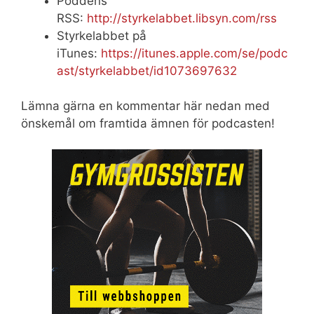
Poddens
RSS:
http://styrkelabbet.libsyn.com/rss
Styrkelabbet på
iTunes:
https://itunes.apple.com/se/podc
ast/styrkelabbet/id1073697632
Lämna gärna en kommentar här nedan med
önskemål om framtida ämnen för podcasten!