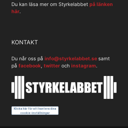
Du kan läsa mer om Styrkelabbet
på länken
här
.
KONTAKT
Du når oss på
info@styrkelabbet.se
samt
på
facebook
,
twitter
och
instagram
.
Klicka här för att hantera dina
cookie-inställningar