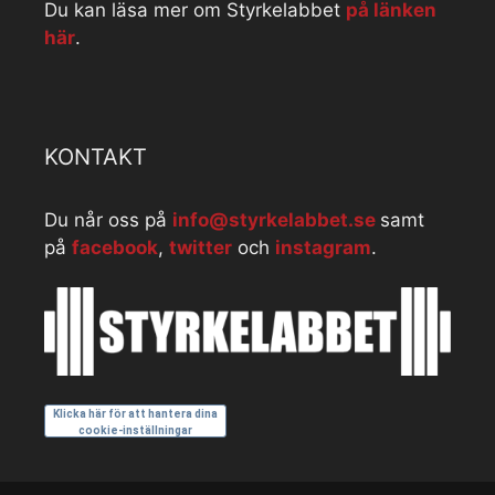
Du kan läsa mer om Styrkelabbet
på länken
här
.
KONTAKT
Du når oss på
info@styrkelabbet.se
samt
på
facebook
,
twitter
och
instagram
.
Klicka här för att hantera dina
cookie-inställningar