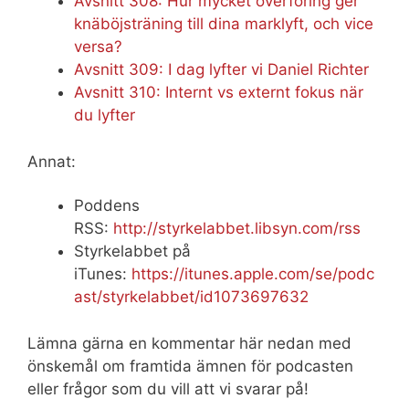
Avsnitt 308: Hur mycket överföring ger
knäböjsträning till dina marklyft, och vice
versa?
Avsnitt 309: I dag lyfter vi Daniel Richter
Avsnitt 310: Internt vs externt fokus när
du lyfter
Annat:
Poddens
RSS:
http://styrkelabbet.libsyn.com/rss
Styrkelabbet på
iTunes:
https://itunes.apple.com/se/podc
ast/styrkelabbet/id1073697632
Lämna gärna en kommentar här nedan med
önskemål om framtida ämnen för podcasten
eller frågor som du vill att vi svarar på!