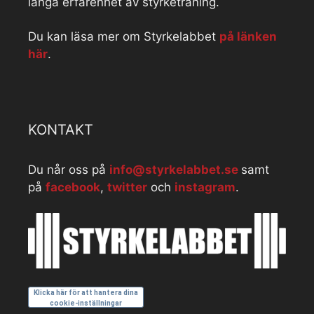
långa erfarenhet av styrketräning.
Du kan läsa mer om Styrkelabbet
på länken
här
.
KONTAKT
Du når oss på
info@styrkelabbet.se
samt
på
facebook
,
twitter
och
instagram
.
Klicka här för att hantera dina
cookie-inställningar