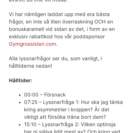
Vi har nämligen laddat upp med era bästa
frågor, en inte så liten överraskning OCH en
bonuskaramell vid sidan av det, i form av en
exklusiv rabattkod hos vår poddsponsor
Gymgrossisten.com
.
Alla lyssnarfrågor ser du, som vanligt, i
hålltiderna nedan!
Hålltider:
00:00 – Försnack
07:25 – Lyssnarfråga 1: Hur ska jag tänka
kring asymmetrier i kroppen? Är det
viktigt att försöka träna bort dem?
15:10 – Lyssnarfråga 2: Vilken optinoja
har ni själva lidit mest av? Och kring vad