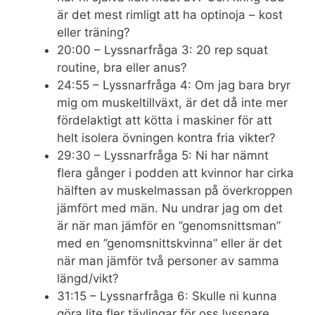
är det mest rimligt att ha optinoja – kost
eller träning?
20:00 – Lyssnarfråga 3: 20 rep squat
routine, bra eller anus?
24:55 – Lyssnarfråga 4: Om jag bara bryr
mig om muskeltillväxt, är det då inte mer
fördelaktigt att kötta i maskiner för att
helt isolera övningen kontra fria vikter?
29:30 – Lyssnarfråga 5: Ni har nämnt
flera gånger i podden att kvinnor har cirka
hälften av muskelmassan på överkroppen
jämfört med män. Nu undrar jag om det
är när man jämför en ”genomsnittsman”
med en ”genomsnittskvinna” eller är det
när man jämför två personer av samma
längd/vikt?
31:15 – Lyssnarfråga 6: Skulle ni kunna
göra lite fler tävlingar för oss lyssnare,