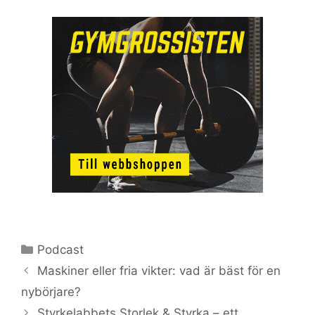
Kategorier
Podcast
Maskiner eller fria vikter: vad är bäst för en
nybörjare?
Styrkelabbets Storlek & Styrka – ett