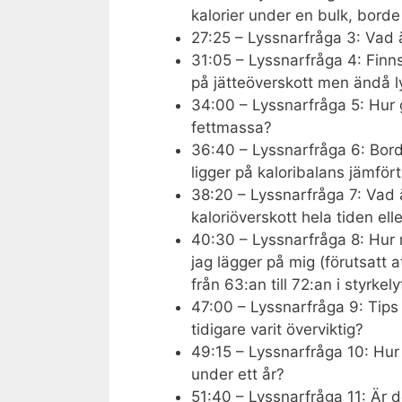
kalorier under en bulk, borde
27:25 – Lyssnarfråga 3: Vad 
31:05 – Lyssnarfråga 4: Finn
på jätteöverskott men ändå l
34:00 – Lyssnarfråga 5: Hur 
fettmassa?
36:40 – Lyssnarfråga 6: Bor
ligger på kaloribalans jämför
38:20 – Lyssnarfråga 7: Vad är
kaloriöverskott hela tiden ell
40:30 – Lyssnarfråga 8: Hur
jag lägger på mig (förutsatt a
från 63:an till 72:an i styrkely
47:00 – Lyssnarfråga 9: Tips 
tidigare varit överviktig?
49:15 – Lyssnarfråga 10: Hur 
under ett år?
51:40 – Lyssnarfråga 11: Är 