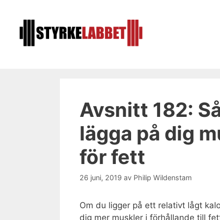
Hoppa
till
innehåll
Avsnitt 182: Så
lägga på dig m
för fett
26 juni, 2019
av
Philip Wildenstam
Om du ligger på ett relativt lågt ka
dig mer muskler i förhållande till fe