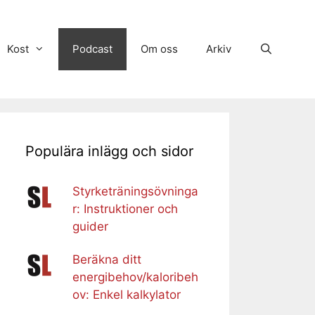
Kost
Podcast
Om oss
Arkiv
Populära inlägg och sidor
Styrketräningsövninga
r: Instruktioner och
guider
Beräkna ditt
energibehov/kaloribeh
ov: Enkel kalkylator