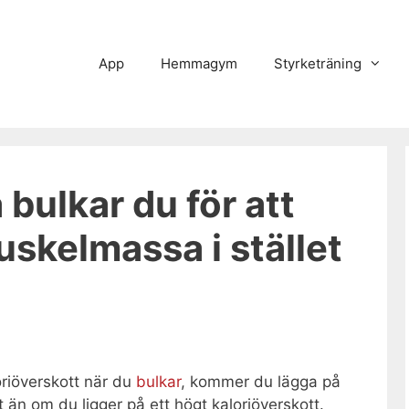
App
Hemmagym
Styrketräning
 bulkar du för att
uskelmassa i stället
loriöverskott när du
bulkar
, kommer du lägga på
tt än om du ligger på ett högt kaloriöverskott.