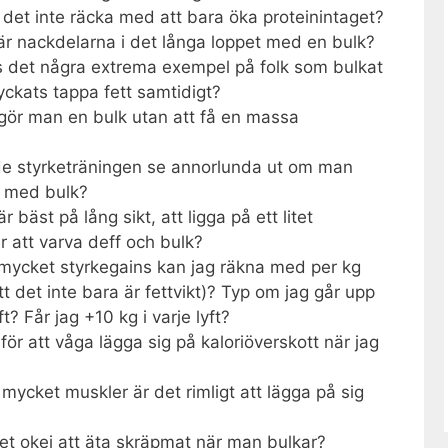
 det inte räcka med att bara öka proteinintaget?
är nackdelarna i det långa loppet med en bulk?
s det några extrema exempel på folk som bulkat
yckats tappa fett samtidigt?
gör man en bulk utan att få en massa
de styrketräningen se annorlunda ut om man
t med bulk?
 bäst på lång sikt, att ligga på ett litet
er att varva deff och bulk?
 mycket styrkegains kan jag räkna med per kg
tt det inte bara är fettvikt)? Typ om jag går upp
ft? Får jag +10 kg i varje lyft?
för att våga lägga sig på kaloriöverskott när jag
mycket muskler är det rimligt att lägga på sig
det okej att äta skräpmat när man bulkar?