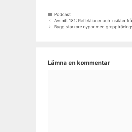
Kategorier
Podcast
Avsnitt 181: Reflektioner och insikter fr
Bygg starkare nypor med grepptränin
Lämna en kommentar
Kommentar