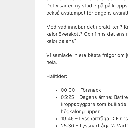
Det visar en ny studie på på kropp
också avstampet för dagens avsnitt
Med vad innebär det i praktiken? K
kaloriöverskott? Och finns det ens n
kaloribalans?
Vi samlade in era bästa frågor om 
hela.
Hålltider:
00:00 – Försnack
05:25 – Dagens ämne: Bättre 
kroppsbyggare som bulkade me
högkalorigruppen
19:45 – Lyssnarfråga 1: Finn
25:30 – Lyssnarfråga 2: Varför 