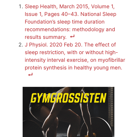
Sleep Health, March 2015, Volume 1,
Issue 1, Pages 40–43. National Sleep
Foundation’s sleep time duration
recommendations: methodology and
results summary.
J Physiol. 2020 Feb 20. The effect of
sleep restriction, with or without high-
intensity interval exercise, on myofibrillar
protein synthesis in healthy young men.