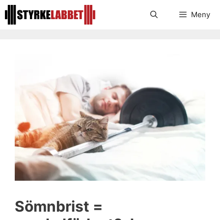
Hoppa
Meny
till
innehåll
Sömnbrist =