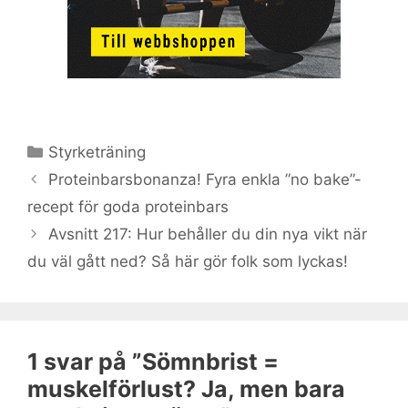
Kategorier
Styrketräning
Proteinbarsbonanza! Fyra enkla ”no bake”-
recept för goda proteinbars
Avsnitt 217: Hur behåller du din nya vikt när
du väl gått ned? Så här gör folk som lyckas!
1 svar på ”Sömnbrist =
muskelförlust? Ja, men bara