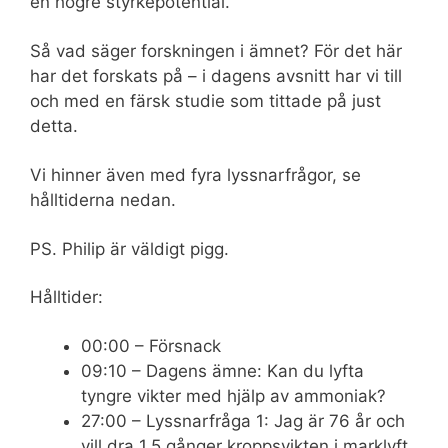
en högre styrkepotential.
Så vad säger forskningen i ämnet? För det här
har det forskats på – i dagens avsnitt har vi till
och med en färsk studie som tittade på just
detta.
Vi hinner även med fyra lyssnarfrågor, se
hålltiderna nedan.
PS. Philip är väldigt pigg.
Hålltider:
00:00 – Försnack
09:10 – Dagens ämne: Kan du lyfta
tyngre vikter med hjälp av ammoniak?
27:00 – Lyssnarfråga 1: Jag är 76 år och
vill dra 1,5 gånger kroppsvikten i marklyft