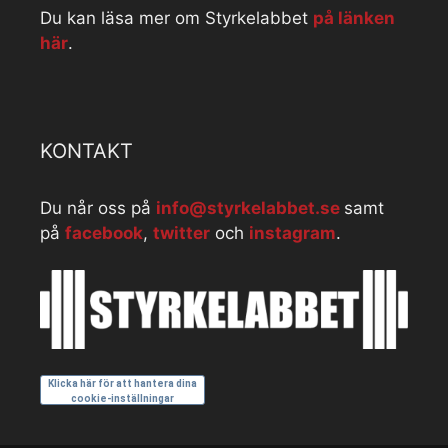
Du kan läsa mer om Styrkelabbet
på länken
här
.
KONTAKT
Du når oss på
info@styrkelabbet.se
samt
på
facebook
,
twitter
och
instagram
.
Klicka här för att hantera dina
cookie-inställningar