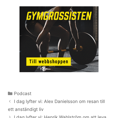
Kategorier
Podcast
I dag lyfter vi: Alex Danielsson om resan till
ett anständigt liv
I dag lyfter vi: Henrik Wahlström om att leva