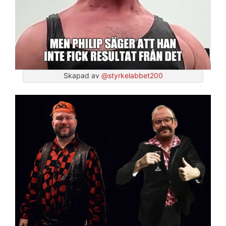
Skapad av
@styrkelabbet200