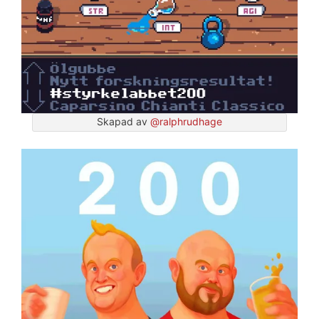
Skapad av
@ralphrudhage