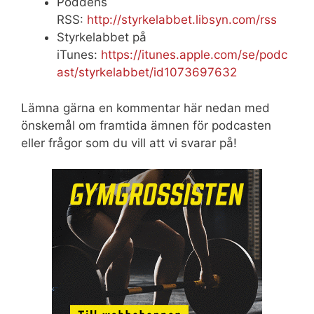
Poddens
RSS:
http://styrkelabbet.libsyn.com/rss
Styrkelabbet på
iTunes:
https://itunes.apple.com/se/podc
ast/styrkelabbet/id1073697632
Lämna gärna en kommentar här nedan med
önskemål om framtida ämnen för podcasten
eller frågor som du vill att vi svarar på!