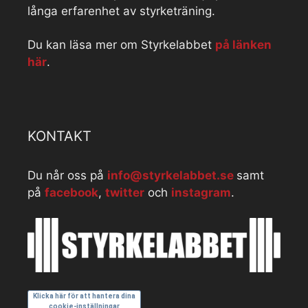
långa erfarenhet av styrketräning.
Du kan läsa mer om Styrkelabbet
på länken
här
.
KONTAKT
Du når oss på
info@styrkelabbet.se
samt
på
facebook
,
twitter
och
instagram
.
Klicka här för att hantera dina
cookie-inställningar