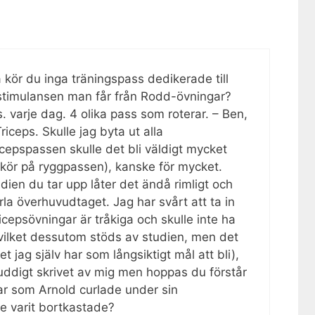
å kör du inga träningspass dedikerade till
stimulansen man får från Rodd-övningar?
. varje dag. 4 olika pass som roterar. – Ben,
riceps. Skulle jag byta ut alla
cepspassen skulle det bli väldigt mycket
a kör på ryggpassen), kanske för mycket.
ien du tar upp låter det ändå rimligt och
urla överhuvudtaget. Jag har svårt att ta in
bicepsövningar är tråkiga och skulle inte ha
vilket dessutom stöds av studien, men det
et jag själv har som långsiktigt mål att bli),
uddigt skrivet av mig men hoppas du förstår
ar som Arnold curlade under sin
nte varit bortkastade?