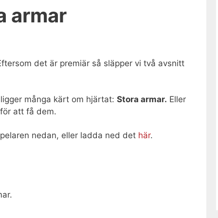
ra armar
Eftersom det är premiär så släpper vi två avsnitt
ligger många kärt om hjärtat:
Stora armar.
Eller
för att få dem.
 spelaren nedan, eller ladda ned det
här
.
mar.