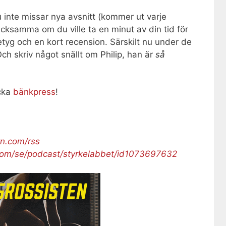
 inte missar nya avsnitt (kommer ut varje
cksamma om du ville ta en minut av din tid för
tyg och en kort recension. Särskilt nu under de
ch skriv något snällt om Philip, han är
så
acka
bänkpress
!
yn.com/rss
.com/se/podcast/styrkelabbet/id1073697632