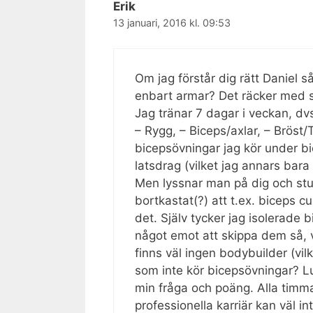
Erik
13 januari, 2016 kl. 09:53
Om jag förstår dig rätt Daniel s
enbart armar? Det räcker med 
Jag tränar 7 dagar i veckan, dvs
– Rygg, – Biceps/axlar, – Bröst/T
bicepsövningar jag kör under bi
latsdrag (vilket jag annars bar
Men lyssnar man på dig och stud
bortkastat(?) att t.ex. biceps c
det. Själv tycker jag isolerade 
något emot att skippa dem så, 
finns väl ingen bodybuilder (vilk
som inte kör bicepsövningar? L
min fråga och poäng. Alla timm
professionella karriär kan väl i