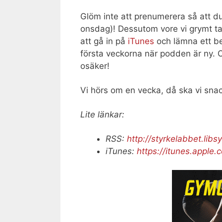
Glöm inte att prenumerera så att du
onsdag)! Dessutom vore vi grymt ta
att gå in på
iTunes
och lämna ett be
första veckorna när podden är ny. O
osäker!
Vi hörs om en vecka, då ska vi sn
Lite länkar:
RSS:
http://styrkelabbet.libs
iTunes:
https://itunes.apple