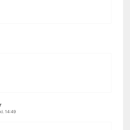
d
r
kl. 14:49