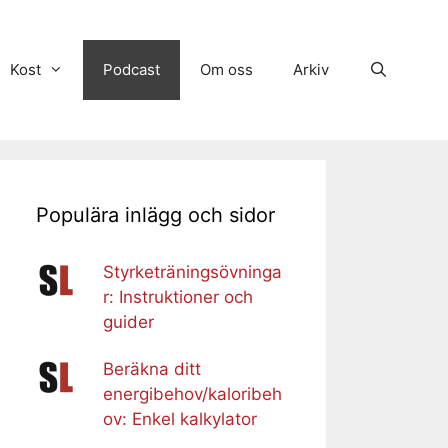
Kost
Podcast
Om oss
Arkiv
Populära inlägg och sidor
Styrketräningsövninga
r: Instruktioner och
guider
Beräkna ditt
energibehov/kaloribeh
ov: Enkel kalkylator