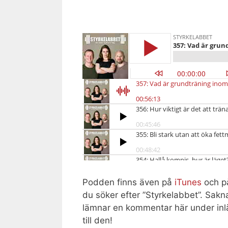
Podden finns även på
iTunes
och på
du söker efter ”Styrkelabbet”. Sak
lämnar en kommentar här under inlä
till den!