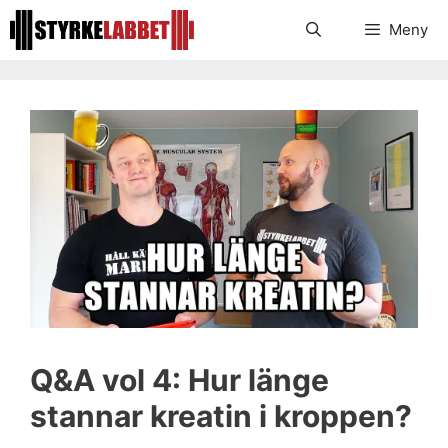
Hoppa
Meny
till
innehåll
Q&A vol 4: Hur länge
stannar kreatin i kroppen?