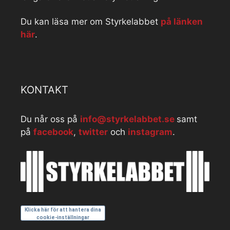
Du kan läsa mer om Styrkelabbet
på länken
här
.
KONTAKT
Du når oss på
info@styrkelabbet.se
samt
på
facebook
,
twitter
och
instagram
.
Klicka här för att hantera dina
cookie-inställningar