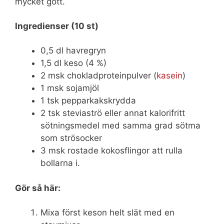
mycket gott.
Ingredienser (10 st)
0,5 dl havregryn
1,5 dl keso (4 %)
2 msk chokladproteinpulver (
kasein
)
1 msk sojamjöl
1 tsk pepparkakskrydda
2 tsk steviaströ eller annat kalorifritt
sötningsmedel med samma grad sötma
som strösocker
3 msk rostade kokosflingor att rulla
bollarna i.
Gör så här:
Mixa först keson helt slät med en