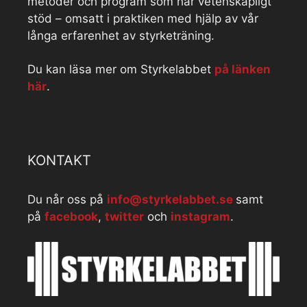
metoder och program som har vetenskapligt
stöd – omsatt i praktiken med hjälp av vår
långa erfarenhet av styrketräning.
Du kan läsa mer om Styrkelabbet
på länken
här
.
KONTAKT
Du når oss på
info@styrkelabbet.se
samt
på
facebook
,
twitter
och
instagram
.