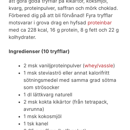
att göra goda tryfflar på kikärtor, koksmjöl,
kvarg, proteinpulver, saffran och mörk choklad.
Förbered dig på att bli förvånad! Fyra tryfflar
motsvarar i grova drag en hyfsad
proteinbar
med ca 228 kcal, 16 g protein, 8 g fett och 22 g
kolhydrater.
Ingredienser (10 tryfflar)
2 msk vaniljproteinpulver (
whey/vassle
)
1 msk steviaströ eller annat kalorifritt
sötningsmedel med samma grad sötma
som strösocker
1 dl lättkvarg naturell
2 msk kokta kikärtor (från tetrapack,
avrunna)
1 msk kokosmjöl
1 tsk kanel