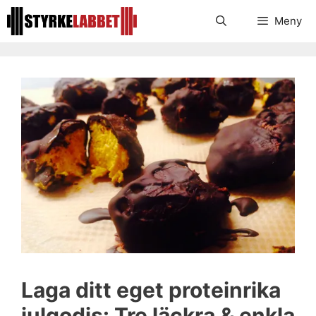
Hoppa
Meny
till
innehåll
Laga ditt eget proteinrika
julgodis: Tre läckra & enkla