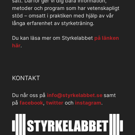
sätt. Därför ger vi dig bara information,
metoder och program som har vetenskapligt
stöd – omsatt i praktiken med hjälp av vår
långa erfarenhet av styrketräning.
Du kan läsa mer om Styrkelabbet
på länken
här
.
KONTAKT
Du når oss på
info@styrkelabbet.se
samt
på
facebook
,
twitter
och
instagram
.