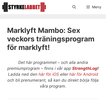
Hoppa
Meny
till
innehåll
Marklyft Mambo: Sex
veckors träningsprogram
för marklyft!
Det här programmet – och alla andra
premiumprogram – finns i vår app
StrengthLog
!
Ladda ned den
här för iOS
eller
här för Android
och bli prenumerant, så kan du direkt börja följa
våra program.