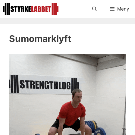
Hoppa
Meny
till
innehåll
Sumomarklyft