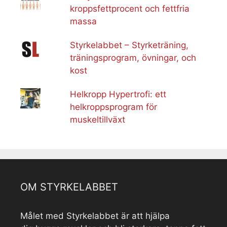
kroppsfettprocent och fettfria
massa
Styrkelabbet – Styrketräning,
träningsprogram, övningar, och
kost
Helkropp Hypertrofi: ett
helkroppsprogram för
muskeltillväxt
OM STYRKELABBET
Målet med Styrkelabbet är att hjälpa