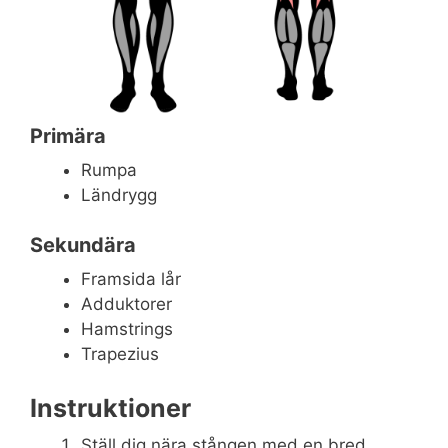
Primära
Rumpa
Ländrygg
Sekundära
Framsida lår
Adduktorer
Hamstrings
Trapezius
Instruktioner
Ställ dig nära stången med en bred