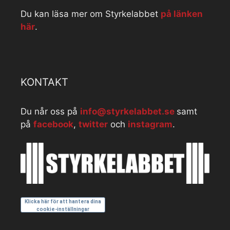
Du kan läsa mer om Styrkelabbet
på länken
här
.
KONTAKT
Du når oss på
info@styrkelabbet.se
samt
på
facebook
,
twitter
och
instagram
.
Klicka här för att hantera dina
cookie-inställningar